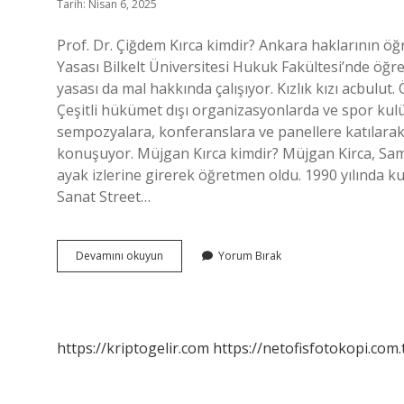
Tarih: Nisan 6, 2025
Prof. Dr. Çiğdem Kırca kimdir? Ankara haklarının 
Yasası Bilkelt Üniversitesi Hukuk Fakültesi’nde öğret
yasası da mal hakkında çalışıyor. Kızlık kızı acbulut
Çeşitli hükümet dışı organizasyonlarda ve spor kulü
sempozyalara, konferanslara ve panellere katılarak t
konuşuyor. Müjgan Kırca kimdir? Müjgan Kirca, Sam
ayak izlerine girerek öğretmen oldu. 1990 yılında k
Sanat Street…
Prof
Devamını okuyun
Yorum Bırak
Dr
Ismail
Kırca
Kimdir
https://kriptogelir.com
https://netofisfotokopi.com.