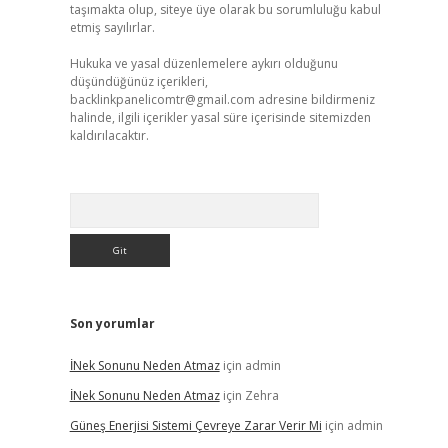
taşımakta olup, siteye üye olarak bu sorumluluğu kabul
etmiş sayılırlar.
Hukuka ve yasal düzenlemelere aykırı olduğunu
düşündüğünüz içerikleri,
backlinkpanelicomtr@gmail.com
adresine bildirmeniz
halinde, ilgili içerikler yasal süre içerisinde sitemizden
kaldırılacaktır.
Arama
Son yorumlar
İNek Sonunu Neden Atmaz
için
admin
İNek Sonunu Neden Atmaz
için
Zehra
Güneş Enerjisi Sistemi Çevreye Zarar Verir Mi
için
admin