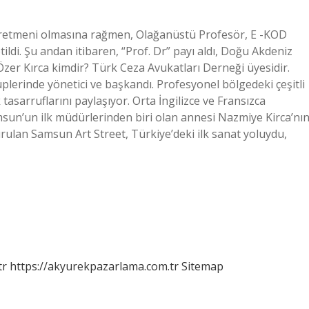
öğretmeni olmasına rağmen, Olağanüstü Profesör, E -KOD
ildi. Şu andan itibaren, “Prof. Dr” payı aldı, Doğu Akdeniz
. Özer Kırca kimdir? Türk Ceza Avukatları Derneği üyesidir.
plerinde yönetici ve başkandı. Profesyonel bölgedeki çeşitli
asarruflarını paylaşıyor. Orta İngilizce ve Fransızca
sun’un ilk müdürlerinden biri olan annesi Nazmiye Kirca’nı
urulan Samsun Art Street, Türkiye’deki ilk sanat yoluydu,
tr
https://akyurekpazarlama.com.tr
Sitemap