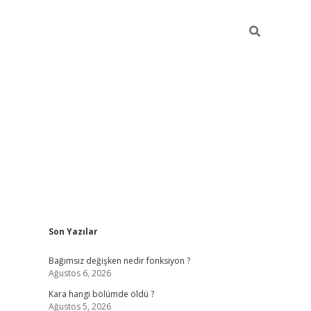
Sidebar
Son Yazılar
ilbet mobil giriş
piabellacasino giriş
vdcas
Bağımsız değişken nedir fonksiyon ?
Ağustos 6, 2026
Kara hangi bölümde öldü ?
Ağustos 5, 2026