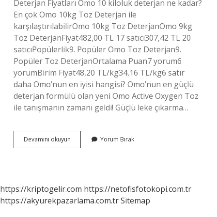
Deterjan Fiyatları Omo 10 kiloluk deterjan ne kadar?
En çok Omo 10kg Toz Deterjan ile
karşılaştırılabilirOmo 10kg Toz DeterjanOmo 9kg
Toz DeterjanFiyat482,00 TL 17 satıcı307,42 TL 20
satıcıPopülerlik9. Popüler Omo Toz Deterjan9.
Popüler Toz DeterjanOrtalama Puan7 yorum6
yorumBirim Fiyat48,20 TL/kg34,16 TL/kg6 satır
daha Omo’nun en iyisi hangisi? Omo’nun en güçlü
deterjan formülü olan yeni Omo Active Oxygen Toz
ile tanışmanın zamanı geldi! Güçlü leke çıkarma…
4
Devamını okuyun
Yorum Bırak
5
Kilo
Omo
Ne
Kadar
https://kriptogelir.com
https://netofisfotokopi.com.tr
https://akyurekpazarlama.com.tr
Sitemap