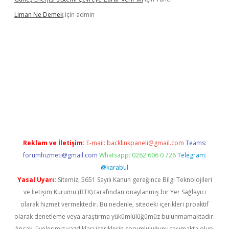
Liman Ne Demek
için
admin
iriş
vdcasino bahis sitesi
betexper.xyz
betci giriş
https://betci.
Reklam ve İletişim:
E-mail:
backlinkpaneli@gmail.com
Teams:
forumhizmeti@gmail.com
Whatsapp: 0262 606 0 726
Telegram:
@karabul
Yasal Uyarı:
Sitemiz, 5651 Sayılı Kanun gereğince Bilgi Teknolojileri
ve İletişim Kurumu (BTK) tarafından onaylanmış bir Yer Sağlayıcı
olarak hizmet vermektedir. Bu nedenle, sitedeki içerikleri proaktif
olarak denetleme veya araştırma yükümlülüğümüz bulunmamaktadır.
Ancak, üyelerimiz yazdıkları içeriklerin sorumluluğunu taşımakta olup,