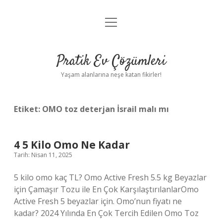
menüyü
Anasayfa
aç
Gizlilik Politikası
Pratik Ev Çözümleri
Yasal Uyarı
Yaşam alanlarına neşe katan fikirler!
Hakkımızda
Etiket:
OMO toz deterjan İsrail malı mı
4 5 Kilo Omo Ne Kadar
Tarih: Nisan 11, 2025
5 kilo omo kaç TL? Omo Active Fresh 5.5 kg Beyazlar
için Çamaşır Tozu ile En Çok KarşılaştırılanlarOmo
Active Fresh 5 beyazlar için. Omo’nun fiyatı ne
kadar? 2024 Yılında En Çok Tercih Edilen Omo Toz