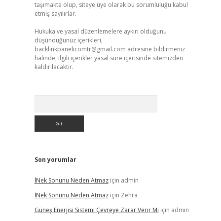
taşımakta olup, siteye üye olarak bu sorumluluğu kabul
etmiş sayılırlar.
Hukuka ve yasal düzenlemelere aykırı olduğunu
düşündüğünüz içerikleri,
backlinkpanelicomtr@gmail.com
adresine bildirmeniz
halinde, ilgili içerikler yasal süre içerisinde sitemizden
kaldırılacaktır.
Arama
Son yorumlar
İNek Sonunu Neden Atmaz
için
admin
İNek Sonunu Neden Atmaz
için
Zehra
Güneş Enerjisi Sistemi Çevreye Zarar Verir Mi
için
admin