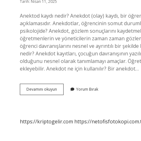
Tarih: Nisan 11, 2025
Anektod kaydı nedir? Anekdot (olay) kaydı, bir öğrenci
açıklamasıdır. Anekdotlar, öğrencinin somut durumla
psikolojide? Anekdot, gözlem sonuçlarını kaydetmek 
öğretmenlerin ve yöneticilerin zaman zaman gözlemle
öğrenci davranışlarını nesnel ve ayrıntılı bir şeki
nedir? Anekdot kayıtları, çocuğun davranışının yazıl
olduğunu nesnel olarak tanımlamayı amaçlar. Öğretm
ekleyebilir. Anekdot ne için kullanılır? Bir anekdot…
Anektod
Devamını okuyun
Yorum Bırak
Kaydı
Gözlemi
Nedir
https://kriptogelir.com
https://netofisfotokopi.com.