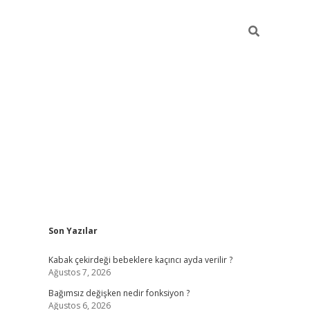
Sidebar
Son Yazılar
ilbet mobil giriş
piabellacasino giriş
vdcas
Kabak çekirdeği bebeklere kaçıncı ayda verilir ?
Ağustos 7, 2026
Bağımsız değişken nedir fonksiyon ?
Ağustos 6, 2026