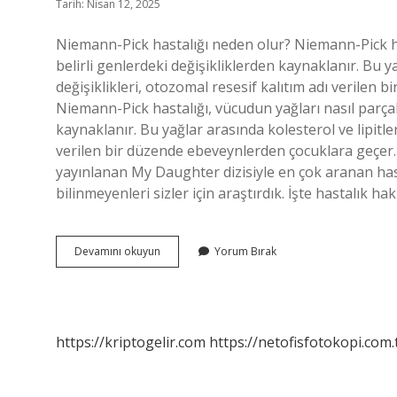
Tarih: Nisan 12, 2025
Niemann-Pick hastalığı neden olur? Niemann-Pick hast
belirli genlerdeki değişikliklerden kaynaklanır. Bu y
değişiklikleri, otozomal resesif kalıtım adı verilen
Niemann-Pick hastalığı, vücudun yağları nasıl parçalay
kaynaklanır. Bu yağlar arasında kolesterol ve lipitle
verilen bir düzende ebeveynlerden çocuklara geçer. 
yayınlanan My Daughter dizisiyle en çok aranan has
bilinmeyenleri sizler için araştırdık. İşte hastalık 
Niemann
Devamını okuyun
Yorum Bırak
Pick
Hastalığı
Nasıl
Oluşur
https://kriptogelir.com
https://netofisfotokopi.com.