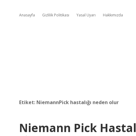
Anasayfa
Gizlilik Politikası
Yasal Uyarı
Hakkımızda
Etiket:
NiemannPick hastalığı neden olur
Niemann Pick Hastalı