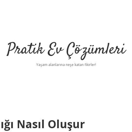
Pratik Ev Çözümleri
Yaşam alanlarına neşe katan fikirler!
ğı Nasıl Oluşur