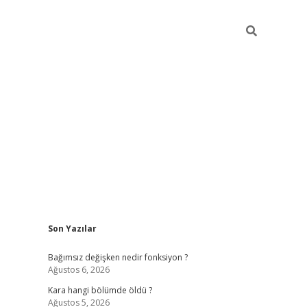
Sidebar
Son Yazılar
ilbet mobil giriş
piabellacasino giriş
vdcas
Bağımsız değişken nedir fonksiyon ?
Ağustos 6, 2026
Kara hangi bölümde öldü ?
Ağustos 5, 2026