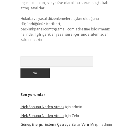
taşımakta olup, siteye üye olarak bu sorumluluğu kabul
etmiş sayılırlar.
Hukuka ve yasal düzenlemelere aykırı olduğunu
düşündüğünüz içerikleri,
backlinkpanelicomtr@gmail.com
adresine bildirmeniz
halinde, ilgili içerikler yasal süre içerisinde sitemizden
kaldırılacaktır.
Arama
Son yorumlar
İNek Sonunu Neden Atmaz
için
admin
İNek Sonunu Neden Atmaz
için
Zehra
Güneş Enerjisi Sistemi Çevreye Zarar Verir Mi
için
admin