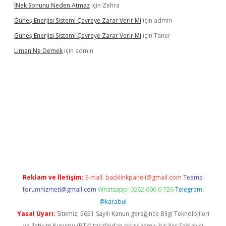
İNek Sonunu Neden Atmaz
için
Zehra
Güneş Enerjisi Sistemi Çevreye Zarar Verir Mi
için
admin
Güneş Enerjisi Sistemi Çevreye Zarar Verir Mi
için
Taner
Liman Ne Demek
için
admin
iriş
vdcasino bahis sitesi
betexper.xyz
betci giriş
https://betci.
Reklam ve İletişim:
E-mail:
backlinkpaneli@gmail.com
Teams:
forumhizmeti@gmail.com
Whatsapp: 0262 606 0 726
Telegram:
@karabul
Yasal Uyarı:
Sitemiz, 5651 Sayılı Kanun gereğince Bilgi Teknolojileri
ve İletişim Kurumu (BTK) tarafından onaylanmış bir Yer Sağlayıcı