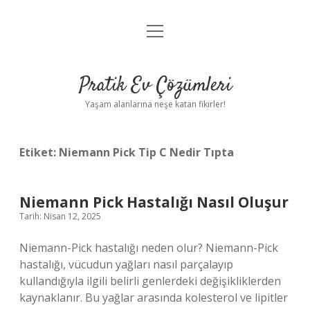
menüyü
Anasayfa
aç
Gizlilik Politikası
Pratik Ev Çözümleri
Yasal Uyarı
Yaşam alanlarına neşe katan fikirler!
Hakkımızda
Etiket:
Niemann Pick Tip C Nedir Tıpta
Niemann Pick Hastalığı Nasıl Oluşur
Tarih: Nisan 12, 2025
Niemann-Pick hastalığı neden olur? Niemann-Pick
hastalığı, vücudun yağları nasıl parçalayıp
kullandığıyla ilgili belirli genlerdeki değişikliklerden
kaynaklanır. Bu yağlar arasında kolesterol ve lipitler