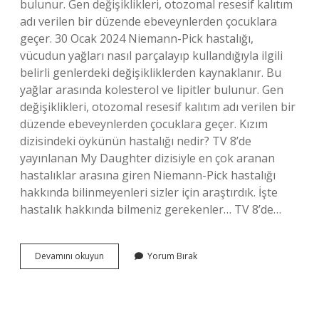
bulunur. Gen değişiklikleri, otozomal resesif kalıtım
adı verilen bir düzende ebeveynlerden çocuklara
geçer. 30 Ocak 2024 Niemann-Pick hastalığı,
vücudun yağları nasıl parçalayıp kullandığıyla ilgili
belirli genlerdeki değişikliklerden kaynaklanır. Bu
yağlar arasında kolesterol ve lipitler bulunur. Gen
değişiklikleri, otozomal resesif kalıtım adı verilen bir
düzende ebeveynlerden çocuklara geçer. Kızım
dizisindeki öykünün hastalığı nedir? TV 8’de
yayınlanan My Daughter dizisiyle en çok aranan
hastalıklar arasına giren Niemann-Pick hastalığı
hakkında bilinmeyenleri sizler için araştırdık. İşte
hastalık hakkında bilmeniz gerekenler… TV 8’de…
Niemann
Devamını okuyun
Yorum Bırak
Pick
Hastalığı
Nasıl
Oluşur