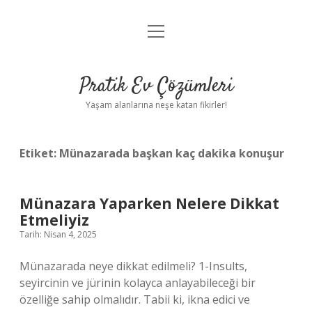
menüyü
Anasayfa
aç
Gizlilik Politikası
Pratik Ev Çözümleri
Yasal Uyarı
Yaşam alanlarına neşe katan fikirler!
Hakkımızda
Etiket:
Münazarada başkan kaç dakika konuşur
Münazara Yaparken Nelere Dikkat
Etmeliyiz
Tarih: Nisan 4, 2025
Münazarada neye dikkat edilmeli? 1-Insults,
seyircinin ve jürinin kolayca anlayabileceği bir
özelliğe sahip olmalıdır. Tabii ki, ikna edici ve