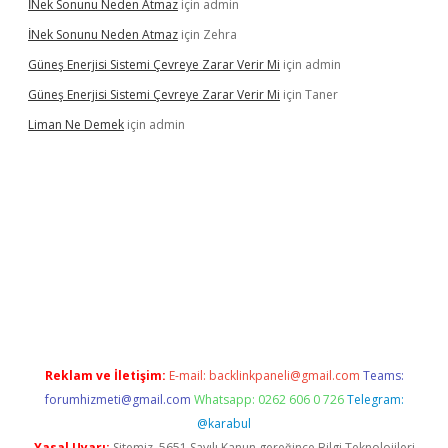
İNek Sonunu Neden Atmaz
için
admin
İNek Sonunu Neden Atmaz
için
Zehra
Güneş Enerjisi Sistemi Çevreye Zarar Verir Mi
için
admin
Güneş Enerjisi Sistemi Çevreye Zarar Verir Mi
için
Taner
Liman Ne Demek
için
admin
iriş
vdcasino bahis sitesi
betexper.xyz
betci giriş
https://betci.
Reklam ve İletişim:
E-mail:
backlinkpaneli@gmail.com
Teams:
forumhizmeti@gmail.com
Whatsapp: 0262 606 0 726
Telegram:
@karabul
Yasal Uyarı:
Sitemiz, 5651 Sayılı Kanun gereğince Bilgi Teknolojileri