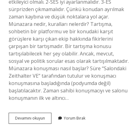
etkileyici olmalı. 2-SES iyi ayarlanmalıdır. 3-ES
sürprizden çıkmamalıdır. Çünkü konudan ayrılmak
zaman kaybına ve düşük noktalara yol açar.
Münazara nedir, kuralları nelerdir? Tartışma,
sohbetin bir platformu ve bir konudaki karşıt
görüşlere karşı çıkan ekip hakkında fikirlerini
çarpışan bir tartışmadır. Bir tartışma konusu
tartışılabilecek her şey olabilir. Ancak, mevcut,
sosyal ve politik sorular esas olarak tartışılmaktadır.
Münazara konuşması nasıl başlar? Süre “Salondaki
Zeithalter VE” tarafından tutulur ve konuşmacı
konuşmasına başladığında (podyumda değil)
başlatılacaktır. Zaman sahibi konuşmacıyı ve salonu
konuşmanın ilk ve altıncı…
Münazara
Devamını okuyun
Yorum Bırak
Yaparken
Nelere
Dikkat