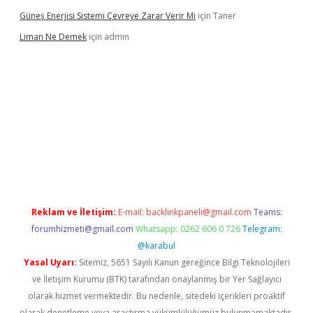
Güneş Enerjisi Sistemi Çevreye Zarar Verir Mi
için
Taner
Liman Ne Demek
için
admin
iriş
vdcasino bahis sitesi
betexper.xyz
betci giriş
https://betci.b
Reklam ve İletişim:
E-mail:
backlinkpaneli@gmail.com
Teams:
forumhizmeti@gmail.com
Whatsapp: 0262 606 0 726
Telegram:
@karabul
Yasal Uyarı:
Sitemiz, 5651 Sayılı Kanun gereğince Bilgi Teknolojileri
ve İletişim Kurumu (BTK) tarafından onaylanmış bir Yer Sağlayıcı
olarak hizmet vermektedir. Bu nedenle, sitedeki içerikleri proaktif
olarak denetleme veya araştırma yükümlülüğümüz bulunmamaktadır.