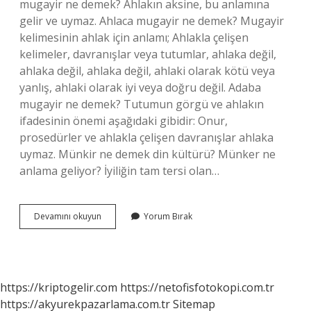
mugayir ne demek? Ahlakın aksine, bu anlamına
gelir ve uymaz. Ahlaca mugayir ne demek? Mugayir
kelimesinin ahlak için anlamı; Ahlakla çelişen
kelimeler, davranışlar veya tutumlar, ahlaka değil,
ahlaka değil, ahlaka değil, ahlaki olarak kötü veya
yanlış, ahlaki olarak iyi veya doğru değil. Adaba
mugayir ne demek? Tutumun görgü ve ahlakın
ifadesinin önemi aşağıdaki gibidir: Onur,
prosedürler ve ahlakla çelişen davranışlar ahlaka
uymaz. Münkir ne demek din kültürü? Münker ne
anlama geliyor? İyiliğin tam tersi olan…
Akla
Devamını okuyun
Yorum Bırak
Mugayir
Ne
Demek
https://kriptogelir.com
https://netofisfotokopi.com.tr
https://akyurekpazarlama.com.tr
Sitemap