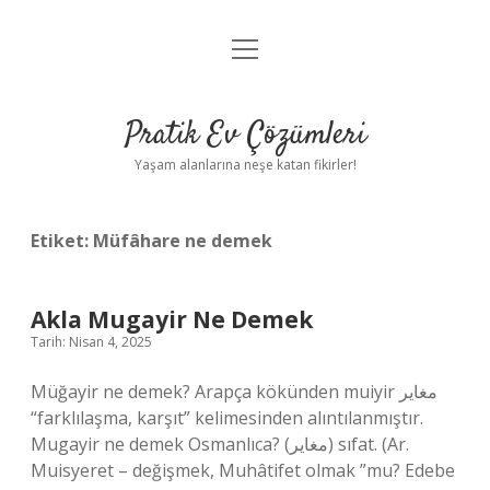
menüyü
Anasayfa
aç
Gizlilik Politikası
Pratik Ev Çözümleri
Yasal Uyarı
Yaşam alanlarına neşe katan fikirler!
Hakkımızda
Etiket:
Müfâhare ne demek
Akla Mugayir Ne Demek
Tarih: Nisan 4, 2025
Müğayir ne demek? Arapça kökünden muiyir مغاير
“farklılaşma, karşıt” kelimesinden alıntılanmıştır.
Mugayir ne demek Osmanlıca? (ﻣﻐﺎﻳﺮ) sıfat. (Ar.
Muisyeret – değişmek, Muhâtifet olmak ”mu? Edebe