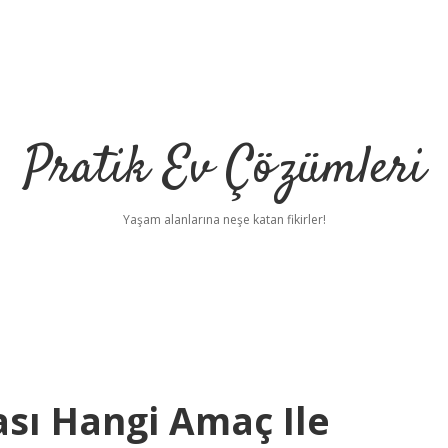
Pratik Ev Çözümleri
Yaşam alanlarına neşe katan fikirler!
sı Hangi Amaç Ile