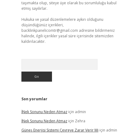
taşımakta olup, siteye üye olarak bu sorumluluğu kabul
etmiş sayılırlar.
Hukuka ve yasal düzenlemelere aykırı olduğunu
düşündüğünüz içerikleri,
backlinkpanelicomtr@gmail.com
adresine bildirmeniz
halinde, ilgili içerikler yasal süre içerisinde sitemizden
kaldırılacaktır.
Arama
Son yorumlar
İNek Sonunu Neden Atmaz
için
admin
İNek Sonunu Neden Atmaz
için
Zehra
Güneş Enerjisi Sistemi Çevreye Zarar Verir Mi
için
admin