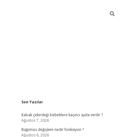
Sidebar
Son Yazılar
ilbet mobil giriş
piabellacasino giriş
vdcas
Kabak çekirdeği bebeklere kaçıncı ayda verilir ?
Ağustos 7, 2026
Bağımsız değişken nedir fonksiyon ?
Ağustos 6, 2026