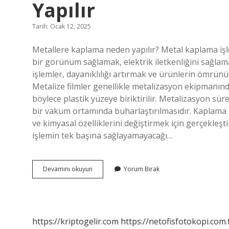
Yapılır
Tarih: Ocak 12, 2025
Metallere kaplama neden yapılır? Metal kaplama işl
bir görünüm sağlamak, elektrik iletkenliğini sağlama
işlemler, dayanıklılığı artırmak ve ürünlerin ömrün
Metalize filmler genellikle metalizasyon ekipmanında
böylece plastik yüzeye biriktirilir. Metalizasyon s
bir vakum ortamında buharlaştırılmasıdır. Kaplama i
ve kimyasal özelliklerini değiştirmek için gerçekleştir
işlemin tek başına sağlayamayacağı…
Metallerin
Devamını okuyun
Yorum Bırak
Kaplanması
Hangi
Amaç
Ile
Yapılır
https://kriptogelir.com
https://netofisfotokopi.com.