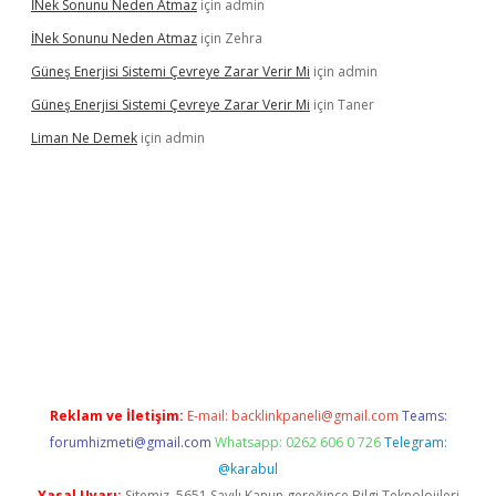
İNek Sonunu Neden Atmaz
için
admin
İNek Sonunu Neden Atmaz
için
Zehra
Güneş Enerjisi Sistemi Çevreye Zarar Verir Mi
için
admin
Güneş Enerjisi Sistemi Çevreye Zarar Verir Mi
için
Taner
Liman Ne Demek
için
admin
iriş
vdcasino bahis sitesi
betexper.xyz
betci giriş
https://betci.
Reklam ve İletişim:
E-mail:
backlinkpaneli@gmail.com
Teams:
forumhizmeti@gmail.com
Whatsapp: 0262 606 0 726
Telegram:
@karabul
Yasal Uyarı:
Sitemiz, 5651 Sayılı Kanun gereğince Bilgi Teknolojileri