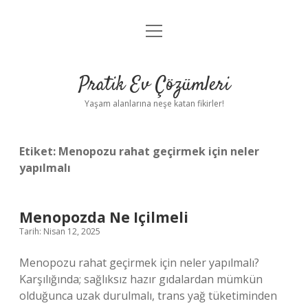
menüyü
Anasayfa
aç
Gizlilik Politikası
Pratik Ev Çözümleri
Yasal Uyarı
Yaşam alanlarına neşe katan fikirler!
Hakkımızda
Etiket:
Menopozu rahat geçirmek için neler
yapılmalı
Menopozda Ne Içilmeli
Tarih: Nisan 12, 2025
Menopozu rahat geçirmek için neler yapılmalı?
Karşılığında; sağlıksız hazır gıdalardan mümkün
olduğunca uzak durulmalı, trans yağ tüketiminden