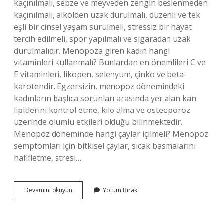
kaçınılmalı, sebze ve meyveden zengin beslenmeden
kaçınılmalı, alkolden uzak durulmalı, düzenli ve tek
eşli bir cinsel yaşam sürülmeli, stressiz bir hayat
tercih edilmeli, spor yapılmalı ve sigaradan uzak
durulmalıdır. Menopoza giren kadın hangi
vitaminleri kullanmalı? Bunlardan en önemlileri C ve
E vitaminleri, likopen, selenyum, çinko ve beta-
karotendir. Egzersizin, menopoz dönemindeki
kadınların başlıca sorunları arasında yer alan kan
lipitlerini kontrol etme, kilo alma ve osteoporoz
üzerinde olumlu etkileri olduğu bilinmektedir.
Menopoz döneminde hangi çaylar içilmeli? Menopoz
semptomları için bitkisel çaylar, sıcak basmalarını
hafifletme, stresi…
Menopozda
Devamını okuyun
Yorum Bırak
Ne
Içilmeli