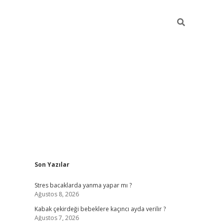
Sidebar
Son Yazılar
ilbet mobil giriş
piabellacasino giriş
vdcas
Stres bacaklarda yanma yapar mı ?
Ağustos 8, 2026
Kabak çekirdeği bebeklere kaçıncı ayda verilir ?
Ağustos 7, 2026