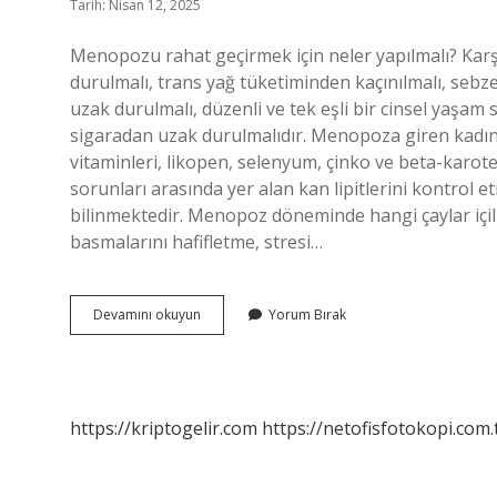
Tarih: Nisan 12, 2025
Menopozu rahat geçirmek için neler yapılmalı? Karş
durulmalı, trans yağ tüketiminden kaçınılmalı, seb
uzak durulmalı, düzenli ve tek eşli bir cinsel yaşam s
sigaradan uzak durulmalıdır. Menopoza giren kadın 
vitaminleri, likopen, selenyum, çinko ve beta-karot
sorunları arasında yer alan kan lipitlerini kontrol 
bilinmektedir. Menopoz döneminde hangi çaylar içilm
basmalarını hafifletme, stresi…
Menopozda
Devamını okuyun
Yorum Bırak
Ne
Içilmeli
https://kriptogelir.com
https://netofisfotokopi.com.