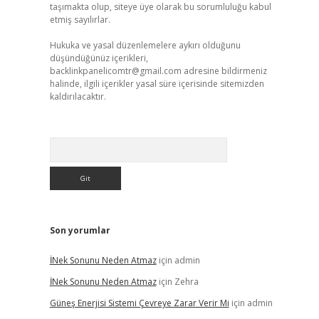
taşımakta olup, siteye üye olarak bu sorumluluğu kabul
etmiş sayılırlar.
Hukuka ve yasal düzenlemelere aykırı olduğunu
düşündüğünüz içerikleri,
backlinkpanelicomtr@gmail.com
adresine bildirmeniz
halinde, ilgili içerikler yasal süre içerisinde sitemizden
kaldırılacaktır.
Arama
Son yorumlar
İNek Sonunu Neden Atmaz
için
admin
İNek Sonunu Neden Atmaz
için
Zehra
Güneş Enerjisi Sistemi Çevreye Zarar Verir Mi
için
admin