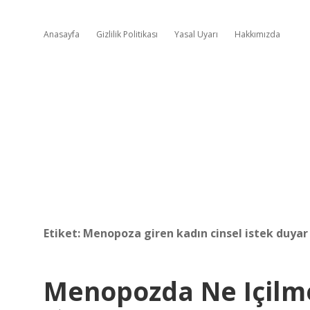
Anasayfa
Gizlilik Politikası
Yasal Uyarı
Hakkımızda
Etiket:
Menopoza giren kadın cinsel istek duyar
Menopozda Ne Içilme