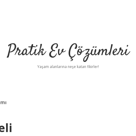
Pratik Ev Çözümleri
Yaşam alanlarına neşe katan fikirler!
 mı
li