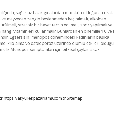
ılığında; sağlıksız hazır gıdalardan mümkün olduğunca uzak
ze ve meyveden zengin beslenmeden kaçınılmalı, alkolden
ürülmeli, stressiz bir hayat tercih edilmeli, spor yapılmalı ve
hangi vitaminleri kullanmalı? Bunlardan en önemlileri C ve 
endir. Egzersizin, menopoz dönemindeki kadınların başlıca
etme, kilo alma ve osteoporoz üzerinde olumlu etkileri olduğu
eli? Menopoz semptomları için bitkisel çaylar, sıcak
tr
https://akyurekpazarlama.com.tr
Sitemap