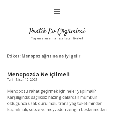
menüyü
Anasayfa
aç
Gizlilik Politikası
Pratik Ev Çözümleri
Yasal Uyarı
Yaşam alanlarına neşe katan fikirler!
Hakkımızda
Etiket:
Menopoz ağrısına ne iyi gelir
Menopozda Ne Içilmeli
Tarih: Nisan 12, 2025
Menopozu rahat geçirmek için neler yapılmalı?
Karşılığında; sağlıksız hazır gıdalardan mümkün
olduğunca uzak durulmalı, trans yağ tüketiminden
kaçınılmalı, sebze ve meyveden zengin beslenmeden