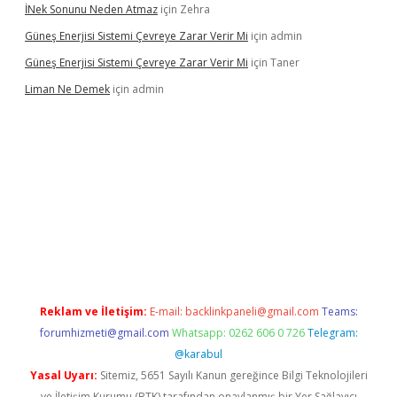
İNek Sonunu Neden Atmaz
için
Zehra
Güneş Enerjisi Sistemi Çevreye Zarar Verir Mi
için
admin
Güneş Enerjisi Sistemi Çevreye Zarar Verir Mi
için
Taner
Liman Ne Demek
için
admin
iriş
vdcasino bahis sitesi
betexper.xyz
betci giriş
https://betci.
Reklam ve İletişim:
E-mail:
backlinkpaneli@gmail.com
Teams:
forumhizmeti@gmail.com
Whatsapp: 0262 606 0 726
Telegram:
@karabul
Yasal Uyarı:
Sitemiz, 5651 Sayılı Kanun gereğince Bilgi Teknolojileri
ve İletişim Kurumu (BTK) tarafından onaylanmış bir Yer Sağlayıcı