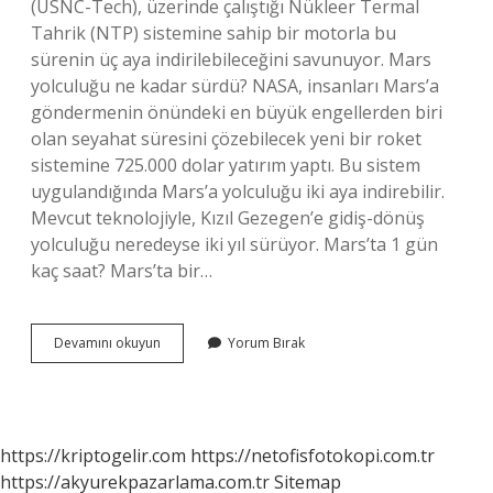
(USNC-Tech), üzerinde çalıştığı Nükleer Termal
Tahrik (NTP) sistemine sahip bir motorla bu
sürenin üç aya indirilebileceğini savunuyor. Mars
yolculuğu ne kadar sürdü? NASA, insanları Mars’a
göndermenin önündeki en büyük engellerden biri
olan seyahat süresini çözebilecek yeni bir roket
sistemine 725.000 dolar yatırım yaptı. Bu sistem
uygulandığında Mars’a yolculuğu iki aya indirebilir.
Mevcut teknolojiyle, Kızıl Gezegen’e gidiş-dönüş
yolculuğu neredeyse iki yıl sürüyor. Mars’ta 1 gün
kaç saat? Mars’ta bir…
Mars
Devamını okuyun
Yorum Bırak
Yolculuğu
Kaç
Yıl
Sürer
https://kriptogelir.com
https://netofisfotokopi.com.tr
https://akyurekpazarlama.com.tr
Sitemap