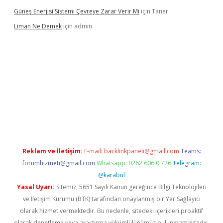
Güneş Enerjisi Sistemi Çevreye Zarar Verir Mi
için
Taner
Liman Ne Demek
için
admin
iriş
vdcasino bahis sitesi
betexper.xyz
betci giriş
https://betci.
Reklam ve İletişim:
E-mail:
backlinkpaneli@gmail.com
Teams:
forumhizmeti@gmail.com
Whatsapp: 0262 606 0 726
Telegram:
@karabul
Yasal Uyarı:
Sitemiz, 5651 Sayılı Kanun gereğince Bilgi Teknolojileri
ve İletişim Kurumu (BTK) tarafından onaylanmış bir Yer Sağlayıcı
olarak hizmet vermektedir. Bu nedenle, sitedeki içerikleri proaktif
olarak denetleme veya araştırma yükümlülüğümüz bulunmamaktadır.