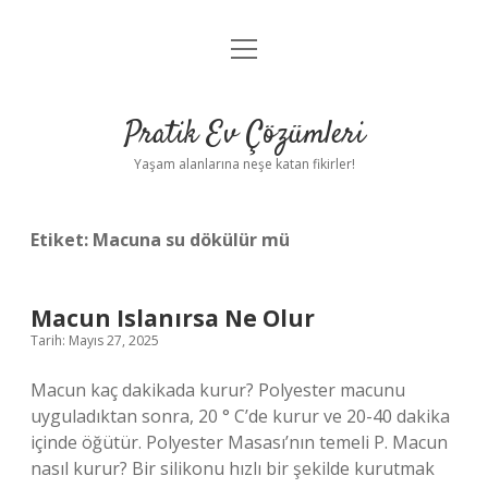
menüyü
Anasayfa
aç
Gizlilik Politikası
Pratik Ev Çözümleri
Yasal Uyarı
Yaşam alanlarına neşe katan fikirler!
Hakkımızda
Etiket:
Macuna su dökülür mü
Macun Islanırsa Ne Olur
Tarih: Mayıs 27, 2025
Macun kaç dakikada kurur? Polyester macunu
uyguladıktan sonra, 20 ° C’de kurur ve 20-40 dakika
içinde öğütür. Polyester Masası’nın temeli P. Macun
nasıl kurur? Bir silikonu hızlı bir şekilde kurutmak