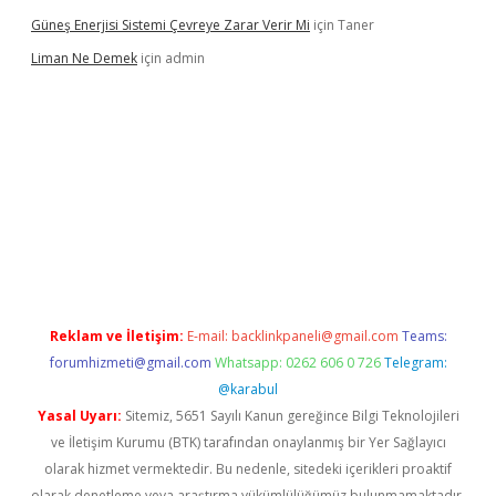
Güneş Enerjisi Sistemi Çevreye Zarar Verir Mi
için
Taner
Liman Ne Demek
için
admin
iriş
vdcasino bahis sitesi
betexper.xyz
betci giriş
https://betci.
Reklam ve İletişim:
E-mail:
backlinkpaneli@gmail.com
Teams:
forumhizmeti@gmail.com
Whatsapp: 0262 606 0 726
Telegram:
@karabul
Yasal Uyarı:
Sitemiz, 5651 Sayılı Kanun gereğince Bilgi Teknolojileri
ve İletişim Kurumu (BTK) tarafından onaylanmış bir Yer Sağlayıcı
olarak hizmet vermektedir. Bu nedenle, sitedeki içerikleri proaktif
olarak denetleme veya araştırma yükümlülüğümüz bulunmamaktadır.