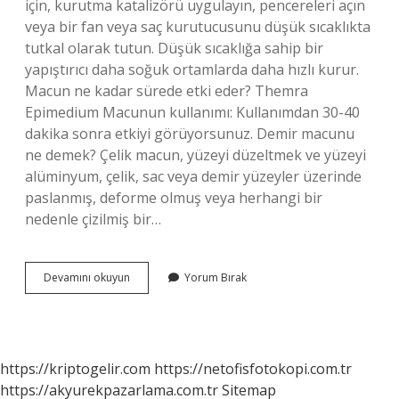
için, kurutma katalizörü uygulayın, pencereleri açın
veya bir fan veya saç kurutucusunu düşük sıcaklıkta
tutkal olarak tutun. Düşük sıcaklığa sahip bir
yapıştırıcı daha soğuk ortamlarda daha hızlı kurur.
Macun ne kadar sürede etki eder? Themra
Epimedium Macunun kullanımı: Kullanımdan 30-40
dakika sonra etkiyi görüyorsunuz. Demir macunu
ne demek? Çelik macun, yüzeyi düzeltmek ve yüzeyi
alüminyum, çelik, sac veya demir yüzeyler üzerinde
paslanmış, deforme olmuş veya herhangi bir
nedenle çizilmiş bir…
Macun
Devamını okuyun
Yorum Bırak
Islanırsa
Ne
Olur
https://kriptogelir.com
https://netofisfotokopi.com.tr
https://akyurekpazarlama.com.tr
Sitemap