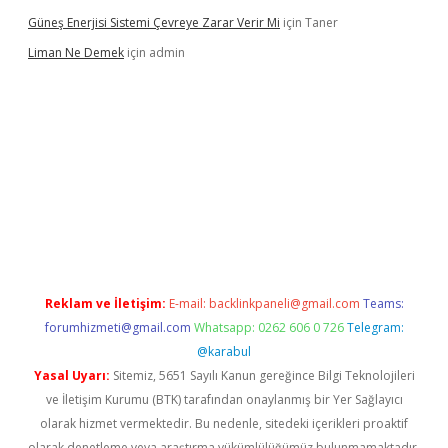
Güneş Enerjisi Sistemi Çevreye Zarar Verir Mi
için
Taner
Liman Ne Demek
için
admin
iriş
vdcasino bahis sitesi
betexper.xyz
betci giriş
https://betci.
Reklam ve İletişim:
E-mail:
backlinkpaneli@gmail.com
Teams:
forumhizmeti@gmail.com
Whatsapp: 0262 606 0 726
Telegram:
@karabul
Yasal Uyarı:
Sitemiz, 5651 Sayılı Kanun gereğince Bilgi Teknolojileri
ve İletişim Kurumu (BTK) tarafından onaylanmış bir Yer Sağlayıcı
olarak hizmet vermektedir. Bu nedenle, sitedeki içerikleri proaktif
olarak denetleme veya araştırma yükümlülüğümüz bulunmamaktadır.