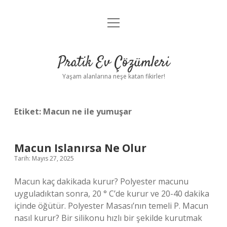
menüyü
Anasayfa
aç
Gizlilik Politikası
Pratik Ev Çözümleri
Yasal Uyarı
Yaşam alanlarına neşe katan fikirler!
Hakkımızda
Etiket:
Macun ne ile yumuşar
Macun Islanırsa Ne Olur
Tarih: Mayıs 27, 2025
Macun kaç dakikada kurur? Polyester macunu
uyguladıktan sonra, 20 ° C’de kurur ve 20-40 dakika
içinde öğütür. Polyester Masası’nın temeli P. Macun
nasıl kurur? Bir silikonu hızlı bir şekilde kurutmak