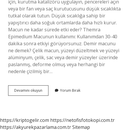
için, kurutma katalizörü uygulayın, pencereleri açın
veya bir fan veya saç kurutucusunu düşük sıcaklıkta
tutkal olarak tutun. Düşük sıcaklığa sahip bir
yapıştırıcı daha soğuk ortamlarda daha hızlı kurur.
Macun ne kadar sürede etki eder? Themra
Epimedium Macunun kullanımı: Kullanımdan 30-40
dakika sonra etkiyi görüyorsunuz. Demir macunu
ne demek? Çelik macun, yüzeyi düzeltmek ve yüzeyi
alüminyum, çelik, sac veya demir yüzeyler üzerinde
paslanmış, deforme olmuş veya herhangi bir
nedenle çizilmiş bir…
Macun
Devamını okuyun
Yorum Bırak
Islanırsa
Ne
Olur
https://kriptogelir.com
https://netofisfotokopi.com.tr
https://akyurekpazarlama.com.tr
Sitemap