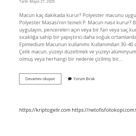
Tarih: Mayıs 27, 2025
Macun kaç dakikada kurur? Polyester macunu uygulad
Polyester Masası’nın temeli P. Macun nasıl kurur? Bi
uygulayın, pencereleri açın veya bir fan veya saç k
sıcaklığa sahip bir yapıştırıcı daha soğuk ortamlar
Epimedium Macunun kullanımı: Kullanımdan 30-40 
Çelik macun, yüzeyi düzeltmek ve yüzeyi alüminyum,
olmuş veya herhangi bir nedenle çizilmiş bir…
Macun
Devamını okuyun
Yorum Bırak
Islanırsa
Ne
Olur
https://kriptogelir.com
https://netofisfotokopi.com.