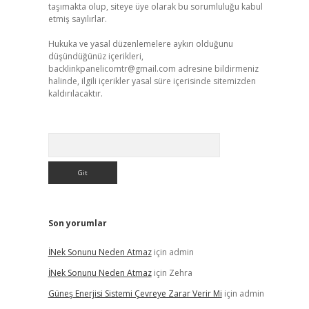
taşımakta olup, siteye üye olarak bu sorumluluğu kabul
etmiş sayılırlar.
Hukuka ve yasal düzenlemelere aykırı olduğunu
düşündüğünüz içerikleri,
backlinkpanelicomtr@gmail.com
adresine bildirmeniz
halinde, ilgili içerikler yasal süre içerisinde sitemizden
kaldırılacaktır.
Arama
Son yorumlar
İNek Sonunu Neden Atmaz
için
admin
İNek Sonunu Neden Atmaz
için
Zehra
Güneş Enerjisi Sistemi Çevreye Zarar Verir Mi
için
admin