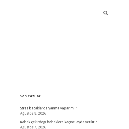
Sidebar
Son Yazılar
ilbet mobil giriş
piabellacasino giriş
vdcas
Stres bacaklarda yanma yapar mı ?
Ağustos 8, 2026
Kabak çekirdeği bebeklere kaçıncı ayda verilir ?
Ağustos 7, 2026