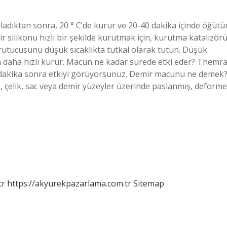
ıktan sonra, 20 ° C’de kurur ve 20-40 dakika içinde öğütür
r silikonu hızlı bir şekilde kurutmak için, kurutma katalizör
urutucusunu düşük sıcaklıkta tutkal olarak tutun. Düşük
da daha hızlı kurur. Macun ne kadar sürede etki eder? Themr
dakika sonra etkiyi görüyorsunuz. Demir macunu ne demek
 çelik, sac veya demir yüzeyler üzerinde paslanmış, deforme
tr
https://akyurekpazarlama.com.tr
Sitemap