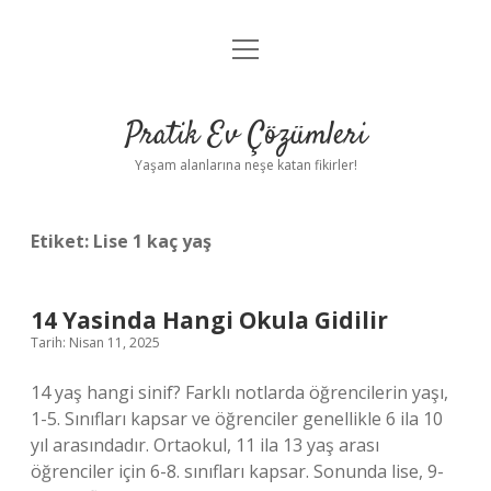
menüyü
Anasayfa
aç
Gizlilik Politikası
Pratik Ev Çözümleri
Yasal Uyarı
Yaşam alanlarına neşe katan fikirler!
Hakkımızda
Etiket:
Lise 1 kaç yaş
14 Yasinda Hangi Okula Gidilir
Tarih: Nisan 11, 2025
14 yaş hangi sinif? Farklı notlarda öğrencilerin yaşı,
1-5. Sınıfları kapsar ve öğrenciler genellikle 6 ila 10
yıl arasındadır. Ortaokul, 11 ila 13 yaş arası
öğrenciler için 6-8. sınıfları kapsar. Sonunda lise, 9-