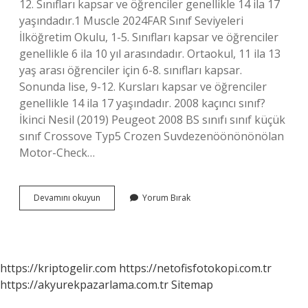
12. Sınıfları kapsar ve öğrenciler genellikle 14 ila 17
yaşındadır.1 Muscle 2024FAR Sınıf Seviyeleri
İlköğretim Okulu, 1-5. Sınıfları kapsar ve öğrenciler
genellikle 6 ila 10 yıl arasındadır. Ortaokul, 11 ila 13
yaş arası öğrenciler için 6-8. sınıfları kapsar.
Sonunda lise, 9-12. Kursları kapsar ve öğrenciler
genellikle 14 ila 17 yaşındadır. 2008 kaçıncı sınıf?
İkinci Nesil (2019) Peugeot 2008 BS sınıfı sınıf küçük
sınıf Crossove Typ5 Crozen Suvdezenöönönönölan
Motor-Check…
14
Devamını okuyun
Yorum Bırak
Yasinda
Hangi
Okula
Gidilir
https://kriptogelir.com
https://netofisfotokopi.com.tr
https://akyurekpazarlama.com.tr
Sitemap