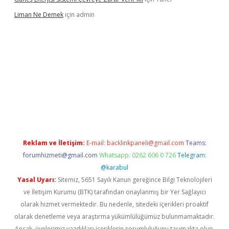
Liman Ne Demek
için
admin
iriş
vdcasino bahis sitesi
betexper.xyz
betci giriş
https://betci.
Reklam ve İletişim:
E-mail:
backlinkpaneli@gmail.com
Teams:
forumhizmeti@gmail.com
Whatsapp: 0262 606 0 726
Telegram:
@karabul
Yasal Uyarı:
Sitemiz, 5651 Sayılı Kanun gereğince Bilgi Teknolojileri
ve İletişim Kurumu (BTK) tarafından onaylanmış bir Yer Sağlayıcı
olarak hizmet vermektedir. Bu nedenle, sitedeki içerikleri proaktif
olarak denetleme veya araştırma yükümlülüğümüz bulunmamaktadır.
Ancak, üyelerimiz yazdıkları içeriklerin sorumluluğunu taşımakta olup,