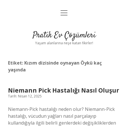
menüyü
Anasayfa
aç
Gizlilik Politikası
Pratik Ev Çözümleri
Yasal Uyarı
Yaşam alanlarına neşe katan fikirler!
Hakkımızda
Etiket:
Kızım dizisinde oynayan Öykü kaç
yaşında
Niemann Pick Hastalığı Nasıl Oluşur
Tarih: Nisan 12, 2025
Niemann-Pick hastalığı neden olur? Niemann-Pick
hastalığı, vücudun yağları nasıl parçalayıp
kullandığıyla ilgili belirli genlerdeki değişikliklerden