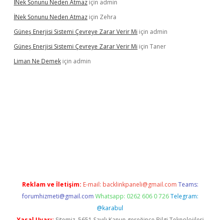
İNek Sonunu Neden Atmaz
için
admin
İNek Sonunu Neden Atmaz
için
Zehra
Güneş Enerjisi Sistemi Çevreye Zarar Verir Mi
için
admin
Güneş Enerjisi Sistemi Çevreye Zarar Verir Mi
için
Taner
Liman Ne Demek
için
admin
iriş
vdcasino bahis sitesi
betexper.xyz
betci giriş
https://betci.
Reklam ve İletişim:
E-mail:
backlinkpaneli@gmail.com
Teams:
forumhizmeti@gmail.com
Whatsapp: 0262 606 0 726
Telegram:
@karabul
Yasal Uyarı:
Sitemiz, 5651 Sayılı Kanun gereğince Bilgi Teknolojileri