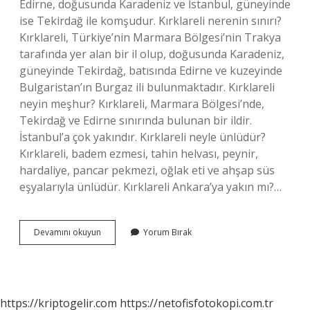
Edirne, doğusunda Karadeniz ve İstanbul, güneyinde
ise Tekirdağ ile komşudur. Kırklareli nerenin sınırı?
Kırklareli, Türkiye’nin Marmara Bölgesi’nin Trakya
tarafında yer alan bir il olup, doğusunda Karadeniz,
güneyinde Tekirdağ, batısında Edirne ve kuzeyinde
Bulgaristan’ın Burgaz ili bulunmaktadır. Kırklareli
neyin meşhur? Kırklareli, Marmara Bölgesi’nde,
Tekirdağ ve Edirne sınırında bulunan bir ildir.
İstanbul’a çok yakındır. Kırklareli neyle ünlüdür?
Kırklareli, badem ezmesi, tahin helvası, peynir,
hardaliye, pancar pekmezi, oğlak eti ve ahşap süs
eşyalarıyla ünlüdür. Kırklareli Ankara’ya yakın mı?…
Kırklareli
Devamını okuyun
Yorum Bırak
Hangi
Şehre
Yakın
https://kriptogelir.com
https://netofisfotokopi.com.tr