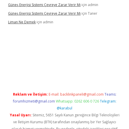
Güneş Enerjisi Sistemi Çevreye Zarar Verir Mi
için
admin
Güneş Enerjisi Sistemi Çevreye Zarar Verir Mi
için
Taner
Liman Ne Demek
için
admin
iriş
vdcasino bahis sitesi
betexper.xyz
betci giriş
https://betci.
Reklam ve İletişim:
E-mail:
backlinkpaneli@gmail.com
Teams:
forumhizmeti@gmail.com
Whatsapp: 0262 606 0 726
Telegram:
@karabul
Yasal Uyarı:
Sitemiz, 5651 Sayılı Kanun gereğince Bilgi Teknolojileri
ve İletişim Kurumu (BTK) tarafından onaylanmış bir Yer Sağlayıcı
olarak hizmet vermektedir. Bu nedenle, sitedeki içerikleri proaktif