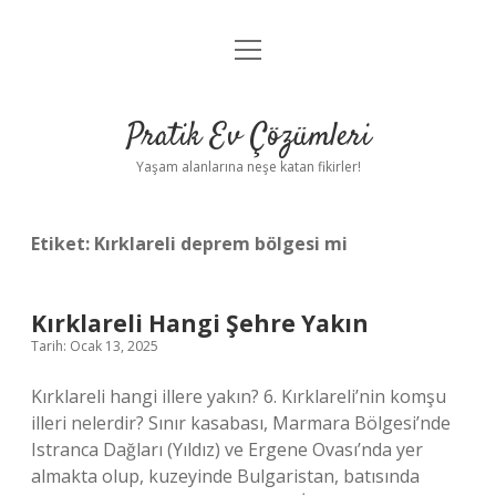
menüyü
Anasayfa
aç
Gizlilik Politikası
Pratik Ev Çözümleri
Yasal Uyarı
Yaşam alanlarına neşe katan fikirler!
Hakkımızda
Etiket:
Kırklareli deprem bölgesi mi
Kırklareli Hangi Şehre Yakın
Tarih: Ocak 13, 2025
Kırklareli hangi illere yakın? 6. Kırklareli’nin komşu
illeri nelerdir? Sınır kasabası, Marmara Bölgesi’nde
Istranca Dağları (Yıldız) ve Ergene Ovası’nda yer
almakta olup, kuzeyinde Bulgaristan, batısında