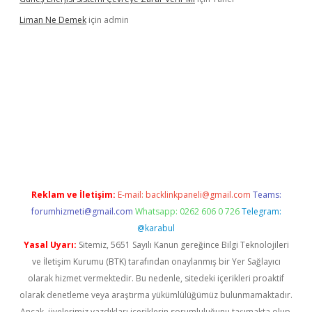
Liman Ne Demek
için
admin
iriş
vdcasino bahis sitesi
betexper.xyz
betci giriş
https://betci.
Reklam ve İletişim:
E-mail:
backlinkpaneli@gmail.com
Teams:
forumhizmeti@gmail.com
Whatsapp: 0262 606 0 726
Telegram:
@karabul
Yasal Uyarı:
Sitemiz, 5651 Sayılı Kanun gereğince Bilgi Teknolojileri
ve İletişim Kurumu (BTK) tarafından onaylanmış bir Yer Sağlayıcı
olarak hizmet vermektedir. Bu nedenle, sitedeki içerikleri proaktif
olarak denetleme veya araştırma yükümlülüğümüz bulunmamaktadır.
Ancak, üyelerimiz yazdıkları içeriklerin sorumluluğunu taşımakta olup,