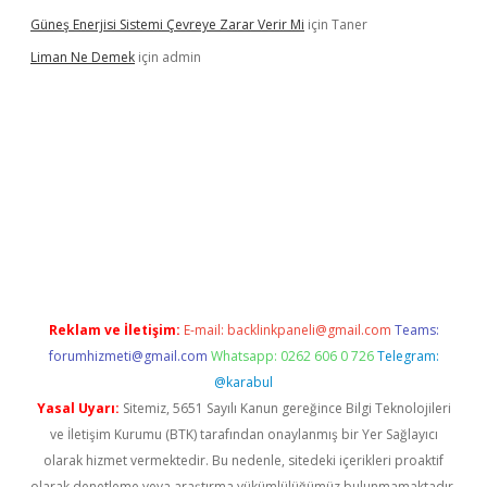
Güneş Enerjisi Sistemi Çevreye Zarar Verir Mi
için
Taner
Liman Ne Demek
için
admin
iriş
vdcasino bahis sitesi
betexper.xyz
betci giriş
https://betci.
Reklam ve İletişim:
E-mail:
backlinkpaneli@gmail.com
Teams:
forumhizmeti@gmail.com
Whatsapp: 0262 606 0 726
Telegram:
@karabul
Yasal Uyarı:
Sitemiz, 5651 Sayılı Kanun gereğince Bilgi Teknolojileri
ve İletişim Kurumu (BTK) tarafından onaylanmış bir Yer Sağlayıcı
olarak hizmet vermektedir. Bu nedenle, sitedeki içerikleri proaktif
olarak denetleme veya araştırma yükümlülüğümüz bulunmamaktadır.