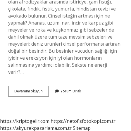
olan afrodizyaklar arasında istiridye, çam fıstığı,
çikolata, fındık, fıstık, yumurta, hindistan cevizi ve
avokado bulunur. Cinsel isteğin artması için ne
yapmalı? Ananas, üzüm, nar, incir ve karpuz gibi
meyveler ve roka ve kuşkonmaz gibi sebzeler de
dahil olmak üzere tüm taze mevsim sebzeleri ve
meyveleri; deniz ürünleri cinsel performansı artıran
doğal bir besindir. Bu besinler vücudun sağlığı için
iyidir ve ereksiyon için iyi olan hormonların
salınmasına yardımcı olabilir. Sekste ne enerji
verir?…
Cinsel
Devamını okuyun
Yorum Bırak
Ilişki
Isteği
Nasıl
Artırılır
https://kriptogelir.com
https://netofisfotokopi.com.tr
https://akyurekpazarlama.com.tr
Sitemap