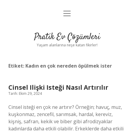
menüyü
Anasayfa
aç
Gizlilik Politikası
Pratik Ev Çözümleri
Yasal Uyarı
Yaşam alanlarına neşe katan fikirler!
Hakkımızda
Etiket:
Kadın en çok nereden öpülmek ister
Cinsel Ilişki Isteği Nasıl Artırılır
Tarih: Ekim 29, 2024
Cinsel isteği en çok ne artırır? Örneğin; havuç, muz,
kuşkonmaz, zencefil, sarımsak, hardal, kereviz,
kişniş, safran, kekik ve biber gibi afrodizyaklar
kadınlarda daha etkili olabilir. Erkeklerde daha etkili