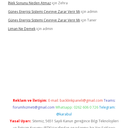
İNek Sonunu Neden Atmaz
için
Zehra
Güneş Enerjisi Sistemi Çevreye Zarar Verir Mi
için
admin
Güneş Enerjisi Sistemi Çevreye Zarar Verir Mi
için
Taner
Liman Ne Demek
için
admin
iriş
vdcasino bahis sitesi
betexper.xyz
betci giriş
https://betci.
Reklam ve İletişim:
E-mail:
backlinkpaneli@gmail.com
Teams:
forumhizmeti@gmail.com
Whatsapp: 0262 606 0 726
Telegram:
@karabul
Yasal Uyarı:
Sitemiz, 5651 Sayılı Kanun gereğince Bilgi Teknolojileri
ve İletişim Kurumu (BTK) tarafından onaylanmış bir Yer Sağlayıcı