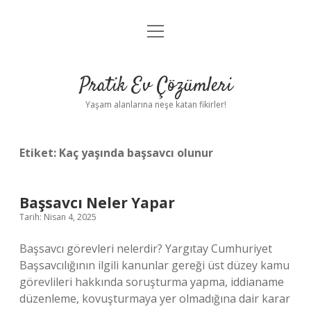
menüyü
Anasayfa
aç
Gizlilik Politikası
Pratik Ev Çözümleri
Yasal Uyarı
Yaşam alanlarına neşe katan fikirler!
Hakkımızda
Etiket:
Kaç yaşında başsavcı olunur
Başsavcı Neler Yapar
Tarih: Nisan 4, 2025
Başsavcı görevleri nelerdir? Yargıtay Cumhuriyet
Başsavcılığının ilgili kanunlar gereği üst düzey kamu
görevlileri hakkında soruşturma yapma, iddianame
düzenleme, kovuşturmaya yer olmadığına dair karar