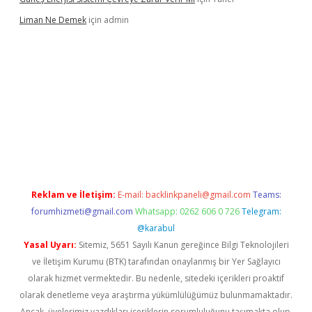
Liman Ne Demek
için
admin
giriş
vdcasino bahis sitesi
betexper.xyz
betci giriş
https://betci.
Reklam ve İletişim:
E-mail:
backlinkpaneli@gmail.com
Teams:
forumhizmeti@gmail.com
Whatsapp: 0262 606 0 726
Telegram:
@karabul
Yasal Uyarı:
Sitemiz, 5651 Sayılı Kanun gereğince Bilgi Teknolojileri
ve İletişim Kurumu (BTK) tarafından onaylanmış bir Yer Sağlayıcı
olarak hizmet vermektedir. Bu nedenle, sitedeki içerikleri proaktif
olarak denetleme veya araştırma yükümlülüğümüz bulunmamaktadır.
Ancak, üyelerimiz yazdıkları içeriklerin sorumluluğunu taşımakta olup,