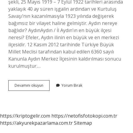
şekli, 25 Mayıs 1919 – 7 Eylül 1922 tarihleri ​​arasında
yaklaşık 40 ay süren işgalin ardından ve Kurtuluş
Savaşı’nın kazanılmasıyla 1923 yılında değişerek
bağımsız bir vilayet haline gelmiştir. Aydın nereye
bağlıdır? AydınAydın / İl Aydın’ın en büyük ilçesi
neresi? Efeler, Aydın ilinin en büyük ve en merkezi
ilçesidir. 12 Kasım 2012 tarihinde Türkiye Büyük
Millet Meclisi tarafından kabul edilen 6360 sayılı
Kanunla Aydın Merkez İlçesinin kaldırılması sonucu
kurulmuştur.…
Aydın
Devamını okuyun
Yorum Bırak
Il
Mi
Ilçe
Mi
https://kriptogelir.com
https://netofisfotokopi.com.tr
https://akyurekpazarlama.com.tr
Sitemap