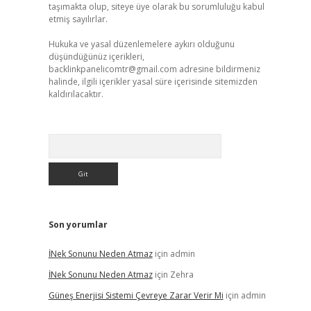
taşımakta olup, siteye üye olarak bu sorumluluğu kabul
etmiş sayılırlar.
Hukuka ve yasal düzenlemelere aykırı olduğunu
düşündüğünüz içerikleri,
backlinkpanelicomtr@gmail.com
adresine bildirmeniz
halinde, ilgili içerikler yasal süre içerisinde sitemizden
kaldırılacaktır.
Arama
Son yorumlar
İNek Sonunu Neden Atmaz
için
admin
İNek Sonunu Neden Atmaz
için
Zehra
Güneş Enerjisi Sistemi Çevreye Zarar Verir Mi
için
admin