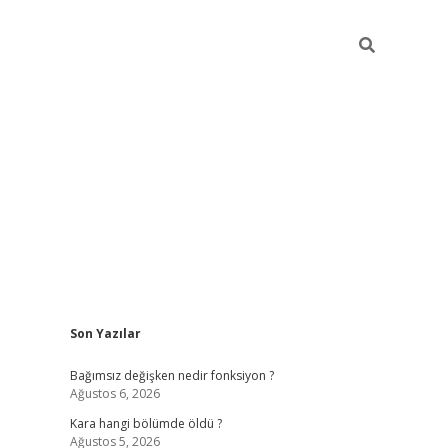
Sidebar
Son Yazılar
ilbet mobil giriş
piabellacasino giriş
vdcas
Bağımsız değişken nedir fonksiyon ?
Ağustos 6, 2026
Kara hangi bölümde öldü ?
Ağustos 5, 2026