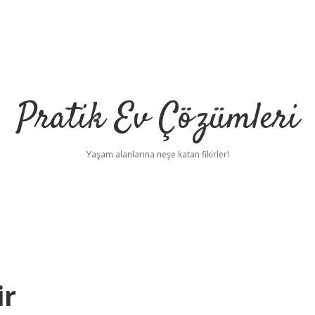
Pratik Ev Çözümleri
Yaşam alanlarına neşe katan fikirler!
ir