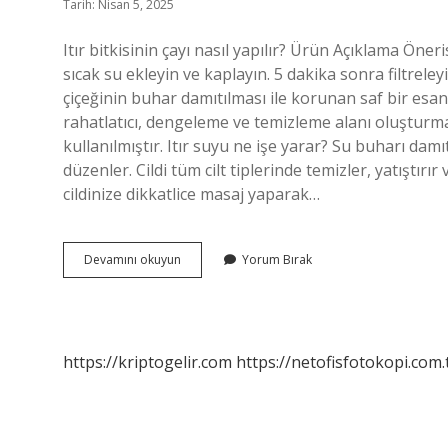
Tarih: Nisan 5, 2025
Itır bitkisinin çayı nasıl yapılır? Ürün Açıklama Öneri
sıcak su ekleyin ve kaplayın. 5 dakika sonra filtreleyi
çiçeğinin buhar damıtılması ile korunan saf bir esan
rahatlatıcı, dengeleme ve temizleme alanı oluşturmak
kullanılmıştır. Itır suyu ne işe yarar? Su buharı dam
düzenler. Cildi tüm cilt tiplerinde temizler, yatıştır
cildinize dikkatlice masaj yaparak…
Itır
Devamını okuyun
Yorum Bırak
Faydaları
Nelerdir
https://kriptogelir.com
https://netofisfotokopi.com.