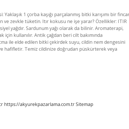
si: Yaklaşık 1 çorba kaşığı parçalanmış bitki karışımı bir finca
n ve zevkle tüketin. Itır kokusu ne işe yarar? Özellikler: ITIR
siyel yağdır. Sardunum yağı olarak da bilinir. Aromaterapi,
 için kullanılır. Antik çağdan beri cilt bakımında
ıtma ile elde edilen bitki çekirdek suyu, cildin nem dengesini
ır ve hafifletir. Temiz cildinize doğrudan püskürterek veya
tr
https://akyurekpazarlama.com.tr
Sitemap