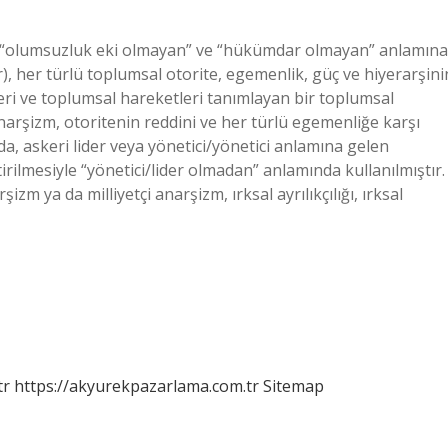
a “olumsuzluk eki olmayan” ve “hükümdar olmayan” anlamına
, her türlü toplumsal otorite, egemenlik, güç ve hiyerarşini
eleri ve toplumsal hareketleri tanımlayan bir toplumsal
arşizm, otoritenin reddini ve her türlü egemenliğe karşı
da, askeri lider veya yönetici/yönetici anlamına gelen
ştirilmesiyle “yönetici/lider olmadan” anlamında kullanılmıştır.
zm ya da milliyetçi anarşizm, ırksal ayrılıkçılığı, ırksal
tr
https://akyurekpazarlama.com.tr
Sitemap