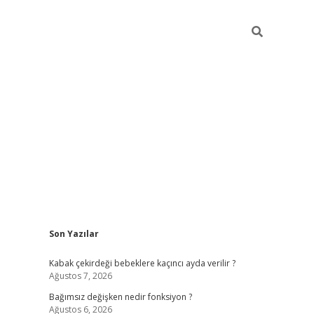
Sidebar
Son Yazılar
ilbet mobil giriş
piabellacasino giriş
vdcas
Kabak çekirdeği bebeklere kaçıncı ayda verilir ?
Ağustos 7, 2026
Bağımsız değişken nedir fonksiyon ?
Ağustos 6, 2026