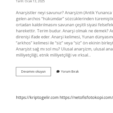
Tarih: Ocak 13, 2025
Anarşistler neyi savunur? Anarşizm (Antik Yunanc
gelen archos “hükümdar” sözcüklerinden türemiştir)
ortadan kaldırılmasını savunan çeşitli siyasi felsef
harekettir. Terim budur. Anarşi olmak ne demek? An
direnişi ifade eder. Anarşi kelimesi, Yunan dünyasın
“arkhos” kelimesi ile “siz” veya “siz” ön ekinin birle
Anarşist sağ mı sol mu? Ulusal anarşizm, ulusal anarşi
milliyetçiliği, etnik milliyetçiliği ve ırksal…
Anarşi
Devamını okuyun
Yorum Bırak
Dönemi
Nedir
https://kriptogelir.com
https://netofisfotokopi.com.