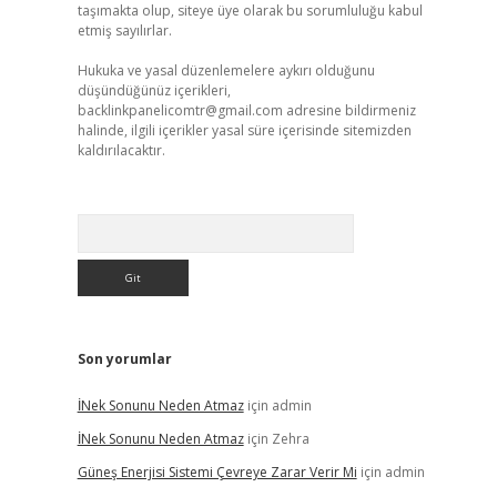
taşımakta olup, siteye üye olarak bu sorumluluğu kabul
etmiş sayılırlar.
Hukuka ve yasal düzenlemelere aykırı olduğunu
düşündüğünüz içerikleri,
backlinkpanelicomtr@gmail.com
adresine bildirmeniz
halinde, ilgili içerikler yasal süre içerisinde sitemizden
kaldırılacaktır.
Arama
Son yorumlar
İNek Sonunu Neden Atmaz
için
admin
İNek Sonunu Neden Atmaz
için
Zehra
Güneş Enerjisi Sistemi Çevreye Zarar Verir Mi
için
admin