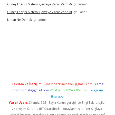
Güneş Enerjisi Sistemi Çevreye Zarar Verir Mi
için
admin
Güneş Enerjisi Sistemi Çevreye Zarar Verir Mi
için
Taner
Liman Ne Demek
için
admin
iriş
vdcasino bahis sitesi
betexper.xyz
betci giriş
https://betci.
Reklam ve İletişim:
E-mail:
backlinkpaneli@gmail.com
Teams:
forumhizmeti@gmail.com
Whatsapp: 0262 606 0 726
Telegram:
@karabul
Yasal Uyarı:
Sitemiz, 5651 Sayılı Kanun gereğince Bilgi Teknolojileri
ve İletişim Kurumu (BTK) tarafından onaylanmış bir Yer Sağlayıcı
olarak hizmet vermektedir. Bu nedenle, sitedeki içerikleri proaktif