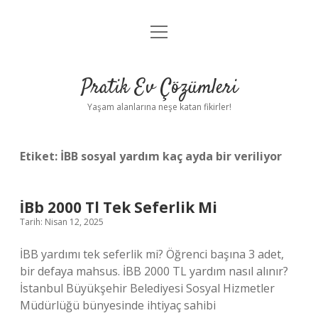
menüyü
Anasayfa
aç
Gizlilik Politikası
Pratik Ev Çözümleri
Yasal Uyarı
Yaşam alanlarına neşe katan fikirler!
Hakkımızda
Etiket:
İBB sosyal yardım kaç ayda bir veriliyor
İBb 2000 Tl Tek Seferlik Mi
Tarih: Nisan 12, 2025
İBB yardımı tek seferlik mi? Öğrenci başına 3 adet,
bir defaya mahsus. İBB 2000 TL yardım nasıl alınır?
İstanbul Büyükşehir Belediyesi Sosyal Hizmetler
Müdürlüğü bünyesinde ihtiyaç sahibi