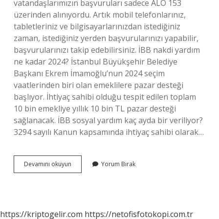
vatandaşlarımızın başvuruları sadece ALO 153
üzerinden alınıyordu. Artık mobil telefonlarınız,
tabletleriniz ve bilgisayarlarınızdan istediğiniz
zaman, istediğiniz yerden başvurularınızı yapabilir,
başvurularınızı takip edebilirsiniz. İBB nakdi yardım
ne kadar 2024? İstanbul Büyükşehir Belediye
Başkanı Ekrem İmamoğlu’nun 2024 seçim
vaatlerinden biri olan emeklilere pazar desteği
başlıyor. İhtiyaç sahibi olduğu tespit edilen toplam
10 bin emekliye yıllık 10 bin TL pazar desteği
sağlanacak. İBB sosyal yardım kaç ayda bir veriliyor?
3294 sayılı Kanun kapsamında ihtiyaç sahibi olarak…
İBb
Devamını okuyun
Yorum Bırak
2000
Tl
Tek
Seferlik
Mi
https://kriptogelir.com
https://netofisfotokopi.com.tr