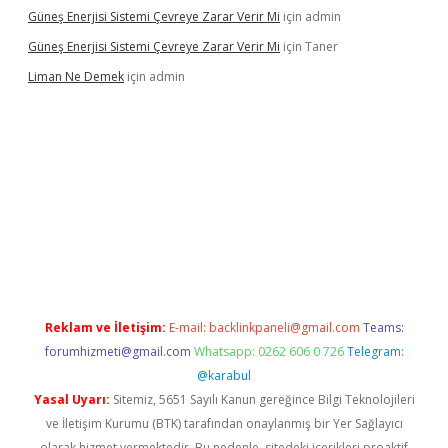
Güneş Enerjisi Sistemi Çevreye Zarar Verir Mi
için
admin
Güneş Enerjisi Sistemi Çevreye Zarar Verir Mi
için
Taner
Liman Ne Demek
için
admin
iriş
vdcasino bahis sitesi
betexper.xyz
betci giriş
https://betci.
Reklam ve İletişim:
E-mail:
backlinkpaneli@gmail.com
Teams:
forumhizmeti@gmail.com
Whatsapp: 0262 606 0 726
Telegram:
@karabul
Yasal Uyarı:
Sitemiz, 5651 Sayılı Kanun gereğince Bilgi Teknolojileri
ve İletişim Kurumu (BTK) tarafından onaylanmış bir Yer Sağlayıcı
olarak hizmet vermektedir. Bu nedenle, sitedeki içerikleri proaktif