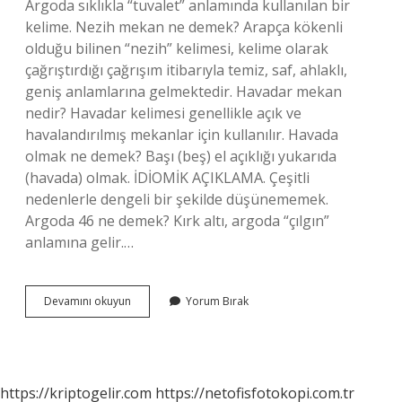
Argoda sıklıkla “tuvalet” anlamında kullanılan bir
kelime. Nezih mekan ne demek? Arapça kökenli
olduğu bilinen “nezih” kelimesi, kelime olarak
çağrıştırdığı çağrışım itibarıyla temiz, saf, ahlaklı,
geniş anlamlarına gelmektedir. Havadar mekan
nedir? Havadar kelimesi genellikle açık ve
havalandırılmış mekanlar için kullanılır. Havada
olmak ne demek? Başı (beş) el açıklığı yukarıda
(havada) olmak. İDİOMİK AÇIKLAMA. Çeşitli
nedenlerle dengeli bir şekilde düşünememek.
Argoda 46 ne demek? Kırk altı, argoda “çılgın”
anlamına gelir.…
Havadar
Devamını okuyun
Yorum Bırak
Mekan
Ne
Demek
https://kriptogelir.com
https://netofisfotokopi.com.tr