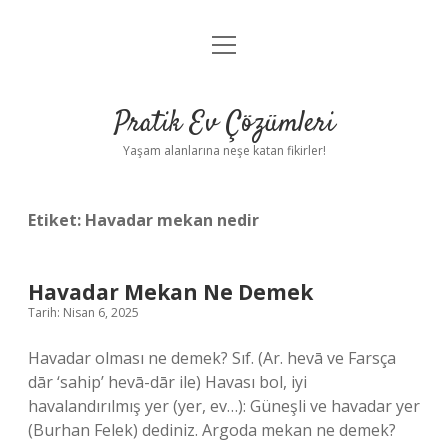
menüyü
Anasayfa
aç
Gizlilik Politikası
Pratik Ev Çözümleri
Yasal Uyarı
Yaşam alanlarına neşe katan fikirler!
Hakkımızda
Etiket:
Havadar mekan nedir
Havadar Mekan Ne Demek
Tarih: Nisan 6, 2025
Havadar olması ne demek? Sıf. (Ar. hevā ve Farsça
dār ‘sahip’ hevā-dār ile) Havası bol, iyi
havalandırılmış yer (yer, ev…): Güneşli ve havadar yer
(Burhan Felek) dediniz. Argoda mekan ne demek?