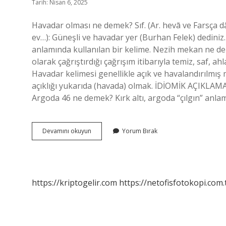
Tarih: Nisan 6, 2025
Havadar olması ne demek? Sıf. (Ar. hevā ve Farsça dār 
ev…): Güneşli ve havadar yer (Burhan Felek) dedini
anlamında kullanılan bir kelime. Nezih mekan ne de
olarak çağrıştırdığı çağrışım itibarıyla temiz, saf, 
Havadar kelimesi genellikle açık ve havalandırılmış 
açıklığı yukarıda (havada) olmak. İDİOMİK AÇIKLAMA
Argoda 46 ne demek? Kırk altı, argoda “çılgın” anlam
Havadar
Devamını okuyun
Yorum Bırak
Mekan
Ne
Demek
https://kriptogelir.com
https://netofisfotokopi.com.