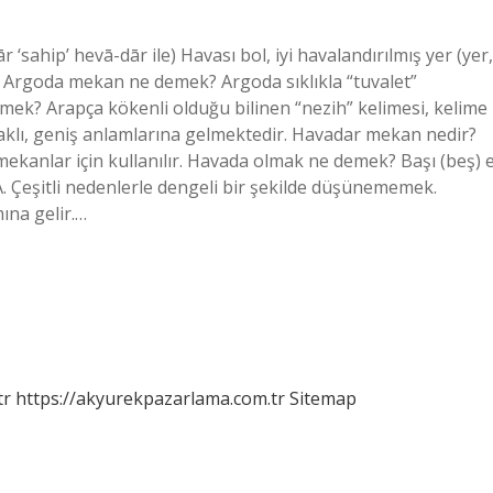
‘sahip’ hevā-dār ile) Havası bol, iyi havalandırılmış yer (yer,
z. Argoda mekan ne demek? Argoda sıklıkla “tuvalet”
mek? Arapça kökenli olduğu bilinen “nezih” kelimesi, kelime
ahlaklı, geniş anlamlarına gelmektedir. Havadar mekan nedir?
mekanlar için kullanılır. Havada olmak ne demek? Başı (beş) e
. Çeşitli nedenlerle dengeli bir şekilde düşünememek.
ına gelir.…
tr
https://akyurekpazarlama.com.tr
Sitemap