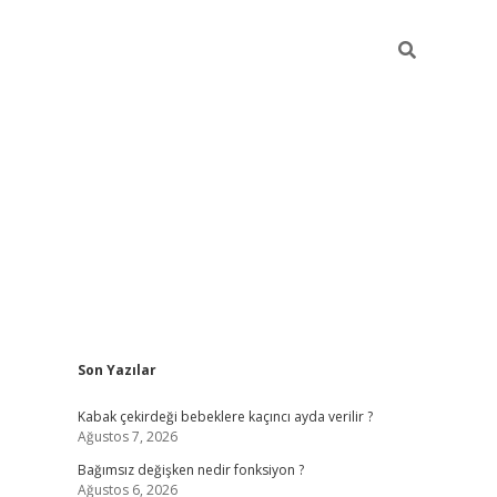
Sidebar
Son Yazılar
ilbet mobil giriş
piabellacasino giriş
vdcas
Kabak çekirdeği bebeklere kaçıncı ayda verilir ?
Ağustos 7, 2026
Bağımsız değişken nedir fonksiyon ?
Ağustos 6, 2026