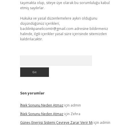
taşımakta olup, siteye üye olarak bu sorumluluğu kabul
etmiş sayılırlar.
Hukuka ve yasal düzenlemelere aykırı olduğunu
düşündüğünüz içerikleri,
backlinkpanelicomtr@gmail.com
adresine bildirmeniz
halinde, ilgili içerikler yasal süre içerisinde sitemizden
kaldırılacaktır.
Arama
Son yorumlar
İNek Sonunu Neden Atmaz
için
admin
İNek Sonunu Neden Atmaz
için
Zehra
Güneş Enerjisi Sistemi Çevreye Zarar Verir Mi
için
admin