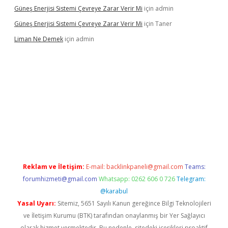
Güneş Enerjisi Sistemi Çevreye Zarar Verir Mi
için
admin
Güneş Enerjisi Sistemi Çevreye Zarar Verir Mi
için
Taner
Liman Ne Demek
için
admin
iriş
vdcasino bahis sitesi
betexper.xyz
betci giriş
https://betci.
Reklam ve İletişim:
E-mail:
backlinkpaneli@gmail.com
Teams:
forumhizmeti@gmail.com
Whatsapp: 0262 606 0 726
Telegram:
@karabul
Yasal Uyarı:
Sitemiz, 5651 Sayılı Kanun gereğince Bilgi Teknolojileri
ve İletişim Kurumu (BTK) tarafından onaylanmış bir Yer Sağlayıcı
olarak hizmet vermektedir. Bu nedenle, sitedeki içerikleri proaktif