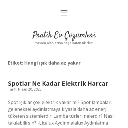
menüyü
Anasayfa
aç
Gizlilik Politikası
Pratik Ev Çözümleri
Yasal Uyarı
Yaşam alanlarına neşe katan fikirler!
Hakkımızda
Etiket:
Hangi ışık daha az yakar
Spotlar Ne Kadar Elektrik Harcar
Tarih: Nisan 20, 2025
Spot ışıklar çok elektrik yakar mı? Spot lambalar,
geleneksel aydınlatmaya kıyasla daha az enerji
tüketen sistemlerdir. Lamba türleri nelerdir? Nasıl
takılabilirsin? -Licalux Aydinmalalux Aydınlatma