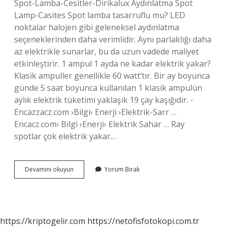
Spot-Lamba-Cesitler-Dirikalux Aydınlatma Spot
Lamp-Casites Spot lamba tasarruflu mu? LED
noktalar halojen gibi geleneksel aydınlatma
seçeneklerinden daha verimlidir. Aynı parlaklığı daha
az elektrikle sunarlar, bu da uzun vadede maliyet
etkinleştirir. 1 ampul 1 ayda ne kadar elektrik yakar?
Klasik ampuller genellikle 60 watt’tır. Bir ay boyunca
günde 5 saat boyunca kullanılan 1 klasik ampulün
aylık elektrik tüketimi yaklaşık 19 çay kaşığıdır. -
Encazzacz.com ›Bilgi› Enerji ›Elektrik-Sarr …
Encacz.com› Bilgi ›Enerji› Elektrik Sahar … Ray
spotlar çok elektrik yakar…
Spotlar
Devamını okuyun
Yorum Bırak
Ne
Kadar
Elektrik
Harcar
https://kriptogelir.com
https://netofisfotokopi.com.tr