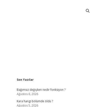
Sidebar
Son Yazılar
ilbet mobil giriş
piabellacasino giriş
vdca
Bağımsız değişken nedir fonksiyon ?
Ağustos 6, 2026
Kara hangi bölümde öldü ?
Ağustos 5, 2026