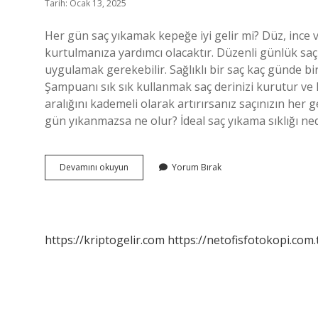
Tarih: Ocak 13, 2025
Her gün saç yıkamak kepeğe iyi gelir mi? Düz, ince v
kurtulmanıza yardımcı olacaktır. Düzenli günlük sa
uygulamak gerekebilir. Sağlıklı bir saç kaç günde bi
Şampuanı sık sık kullanmak saç derinizi kurutur ve 
aralığını kademeli olarak artırırsanız saçınızın her 
gün yıkanmazsa ne olur? İdeal saç yıkama sıklığı nedi
Kepekli
Devamını okuyun
Yorum Bırak
Saç
Kaç
Günde
Bir
Yıkanmalı
https://kriptogelir.com
https://netofisfotokopi.com.