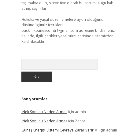
taşımakta olup, siteye üye olarak bu sorumluluğu kabul
etmiş sayılırlar.
Hukuka ve yasal düzenlemelere aykırı olduğunu
düşündüğünüz içerikleri,
backlinkpanelicomtr@gmail.com
adresine bildirmeniz
halinde, ilgili içerikler yasal süre içerisinde sitemizden
kaldırılacaktır.
Arama
Son yorumlar
İNek Sonunu Neden Atmaz
için
admin
İNek Sonunu Neden Atmaz
için
Zehra
Güneş Enerjisi Sistemi Çevreye Zarar Verir Mi
için
admin