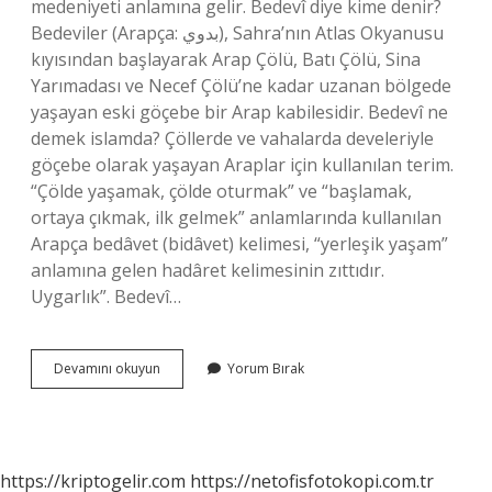
medeniyeti anlamına gelir. Bedevî diye kime denir?
Bedeviler (Arapça: بدوي), Sahra’nın Atlas Okyanusu
kıyısından başlayarak Arap Çölü, Batı Çölü, Sina
Yarımadası ve Necef Çölü’ne kadar uzanan bölgede
yaşayan eski göçebe bir Arap kabilesidir. Bedevî ne
demek islamda? Çöllerde ve vahalarda develeriyle
göçebe olarak yaşayan Araplar için kullanılan terim.
“Çölde yaşamak, çölde oturmak” ve “başlamak,
ortaya çıkmak, ilk gelmek” anlamlarında kullanılan
Arapça bedâvet (bidâvet) kelimesi, “yerleşik yaşam”
anlamına gelen hadâret kelimesinin zıttıdır.
Uygarlık”. Bedevî…
Hadari
Devamını okuyun
Yorum Bırak
Ve
Bedevi
Ne
Demek
https://kriptogelir.com
https://netofisfotokopi.com.tr