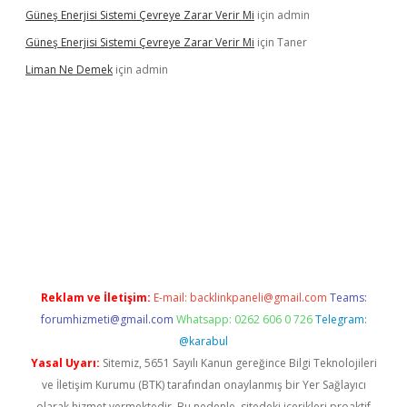
Güneş Enerjisi Sistemi Çevreye Zarar Verir Mi
için
admin
Güneş Enerjisi Sistemi Çevreye Zarar Verir Mi
için
Taner
Liman Ne Demek
için
admin
iriş
vdcasino bahis sitesi
betexper.xyz
betci giriş
https://betci.
Reklam ve İletişim:
E-mail:
backlinkpaneli@gmail.com
Teams:
forumhizmeti@gmail.com
Whatsapp: 0262 606 0 726
Telegram:
@karabul
Yasal Uyarı:
Sitemiz, 5651 Sayılı Kanun gereğince Bilgi Teknolojileri
ve İletişim Kurumu (BTK) tarafından onaylanmış bir Yer Sağlayıcı
olarak hizmet vermektedir. Bu nedenle, sitedeki içerikleri proaktif