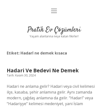
menüyü
Anasayfa
aç
Gizlilik Politikası
Pratik Ev Çözümleri
Yasal Uyarı
Yaşam alanlarına neşe katan fikirler!
Hakkımızda
Etiket:
Hadarî ne demek kısaca
Hadari Ve Bedevi Ne Demek
Tarih: Kasım 30, 2024
Hadari ne anlama gelir? Hadari veya civil kelimesi
ilçe, kasaba, şehir anlamına gelir. Aynı zamanda
modern, çağdaş anlamına da gelir. “Hadari” veya
“Hadariyye” kelimesi medeniyet, yani İslam