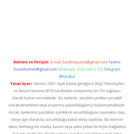
asino bahis sitesi
betexper.xyz
betci giriş
https://betci.bet/
betc
Reklam ve İletişim:
E-mail:
backlinkpaneli@gmail.com
Teams:
forumhizmeti@gmail.com
Whatsapp: 0262 606 0 726
Telegram:
@karabul
Yasal Uyarı:
Sitemiz, 5651 Sayılı Kanun gereğince Bilgi Teknolojileri
ve İletişim Kurumu (BTK) tarafından onaylanmış bir Yer Sağlayıcı
olarak hizmet vermektedir. Bu nedenle, sitedeki içerikleri proaktif
olarak denetleme veya araştırma yükümlülüğümüz bulunmamaktadır.
Ancak, üyelerimiz yazdıkları içeriklerin sorumluluğunu taşımakta olup,
siteye üye olarak bu sorumluluğu kabul etmiş sayılırlar. Bu internet
sitesi, herhangi bir marka, kurum veya şahıs şirketi ile hiçbir bağlantısı
bulunmamaktadır. Sitede yalnızca kendi hazırladığımız makaleler