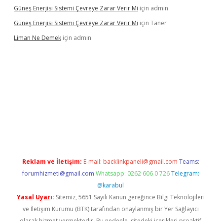
Güneş Enerjisi Sistemi Çevreye Zarar Verir Mi
için
admin
Güneş Enerjisi Sistemi Çevreye Zarar Verir Mi
için
Taner
Liman Ne Demek
için
admin
giriş
vdcasino bahis sitesi
betexper.xyz
betci giriş
https://betci
Reklam ve İletişim:
E-mail:
backlinkpaneli@gmail.com
Teams:
forumhizmeti@gmail.com
Whatsapp: 0262 606 0 726
Telegram:
@karabul
Yasal Uyarı:
Sitemiz, 5651 Sayılı Kanun gereğince Bilgi Teknolojileri
ve İletişim Kurumu (BTK) tarafından onaylanmış bir Yer Sağlayıcı
olarak hizmet vermektedir. Bu nedenle, sitedeki içerikleri proaktif