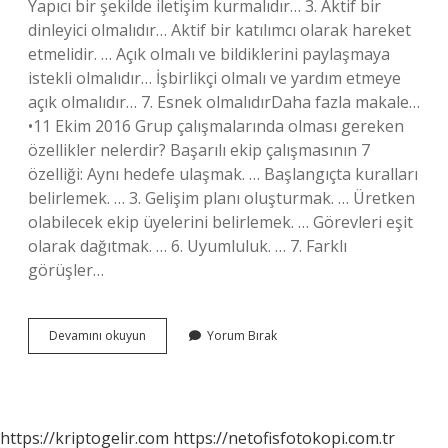
Yapıcı bir şekilde iletişim kurmalıdır… 3. Aktif bir
dinleyici olmalıdır… Aktif bir katılımcı olarak hareket
etmelidir. … Açık olmalı ve bildiklerini paylaşmaya
istekli olmalıdır… İşbirlikçi olmalı ve yardım etmeye
açık olmalıdır… 7. Esnek olmalıdırDaha fazla makale…
•11 Ekim 2016 Grup çalışmalarında olması gereken
özellikler nelerdir? Başarılı ekip çalışmasının 7
özelliği: Aynı hedefe ulaşmak. … Başlangıçta kuralları
belirlemek. … 3. Gelişim planı oluşturmak. … Üretken
olabilecek ekip üyelerini belirlemek. … Görevleri eşit
olarak dağıtmak. … 6. Uyumluluk. … 7. Farklı
görüşler…
Grup
Devamını okuyun
Yorum Bırak
Halinde
Çalışırken
Nelere
Dikkat
Etmeliyiz
https://kriptogelir.com
https://netofisfotokopi.com.tr