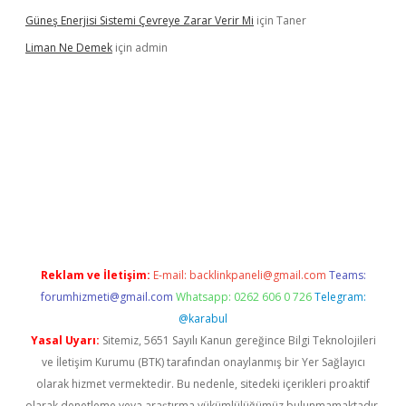
Güneş Enerjisi Sistemi Çevreye Zarar Verir Mi
için
Taner
Liman Ne Demek
için
admin
iriş
vdcasino bahis sitesi
betexper.xyz
betci giriş
https://betci.
Reklam ve İletişim:
E-mail:
backlinkpaneli@gmail.com
Teams:
forumhizmeti@gmail.com
Whatsapp: 0262 606 0 726
Telegram:
@karabul
Yasal Uyarı:
Sitemiz, 5651 Sayılı Kanun gereğince Bilgi Teknolojileri
ve İletişim Kurumu (BTK) tarafından onaylanmış bir Yer Sağlayıcı
olarak hizmet vermektedir. Bu nedenle, sitedeki içerikleri proaktif
olarak denetleme veya araştırma yükümlülüğümüz bulunmamaktadır.