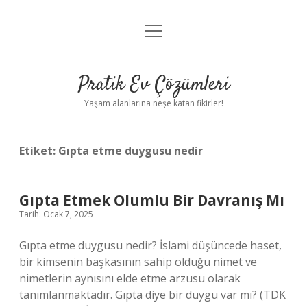
menüyü
Anasayfa
aç
Gizlilik Politikası
Pratik Ev Çözümleri
Yasal Uyarı
Yaşam alanlarına neşe katan fikirler!
Hakkımızda
Etiket:
Gıpta etme duygusu nedir
Gıpta Etmek Olumlu Bir Davranış Mı
Tarih: Ocak 7, 2025
Gıpta etme duygusu nedir? İslami düşüncede haset,
bir kimsenin başkasının sahip olduğu nimet ve
nimetlerin aynısını elde etme arzusu olarak
tanımlanmaktadır. Gıpta diye bir duygu var mı? (TDK