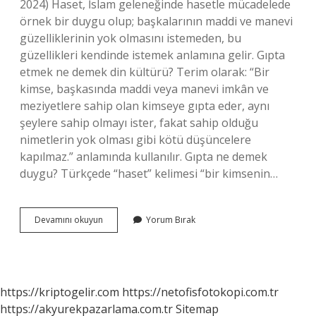
2024) Haset, İslam geleneğinde hasetle mücadelede
örnek bir duygu olup; başkalarının maddi ve manevi
güzelliklerinin yok olmasını istemeden, bu
güzellikleri kendinde istemek anlamına gelir. Gıpta
etmek ne demek din kültürü? Terim olarak: “Bir
kimse, başkasında maddi veya manevi imkân ve
meziyetlere sahip olan kimseye gıpta eder, aynı
şeylere sahip olmayı ister, fakat sahip olduğu
nimetlerin yok olması gibi kötü düşüncelere
kapılmaz.” anlamında kullanılır. Gıpta ne demek
duygu? Türkçede “haset” kelimesi “bir kimsenin…
Gıpta
Devamını okuyun
Yorum Bırak
Etmek
Olumlu
Bir
Davranış
Mı
https://kriptogelir.com
https://netofisfotokopi.com.tr
https://akyurekpazarlama.com.tr
Sitemap