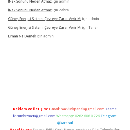
İNek Sonunu Neden Atmaz
için
admin
İNek Sonunu Neden Atmaz
için
Zehra
Güneş Enerjisi Sistemi Çevreye Zarar Verir Mi
için
admin
Güneş Enerjisi Sistemi Çevreye Zarar Verir Mi
için
Taner
Liman Ne Demek
için
admin
iriş
vdcasino bahis sitesi
betexper.xyz
betci giriş
https://betci.
Reklam ve İletişim:
E-mail:
backlinkpaneli@gmail.com
Teams:
forumhizmeti@gmail.com
Whatsapp: 0262 606 0 726
Telegram:
@karabul
Yasal Uyarı:
Sitemiz, 5651 Sayılı Kanun gereğince Bilgi Teknolojileri