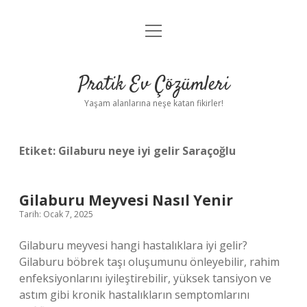
menüyü
Anasayfa
aç
Gizlilik Politikası
Pratik Ev Çözümleri
Yasal Uyarı
Yaşam alanlarına neşe katan fikirler!
Hakkımızda
Etiket:
Gilaburu neye iyi gelir Saraçoğlu
Gilaburu Meyvesi Nasıl Yenir
Tarih: Ocak 7, 2025
Gilaburu meyvesi hangi hastalıklara iyi gelir?
Gilaburu böbrek taşı oluşumunu önleyebilir, rahim
enfeksiyonlarını iyileştirebilir, yüksek tansiyon ve
astım gibi kronik hastalıkların semptomlarını