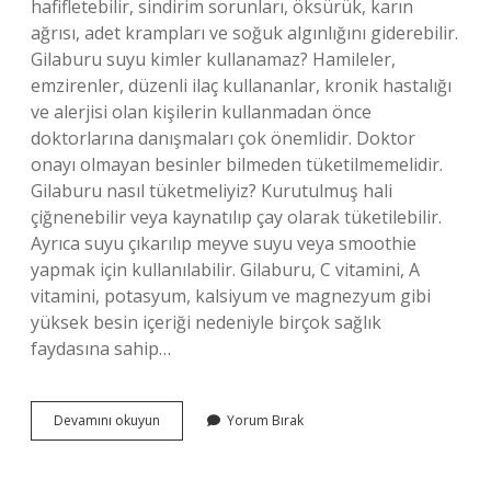
hafifletebilir, sindirim sorunları, öksürük, karın
ağrısı, adet krampları ve soğuk algınlığını giderebilir.
Gilaburu suyu kimler kullanamaz? Hamileler,
emzirenler, düzenli ilaç kullananlar, kronik hastalığı
ve alerjisi olan kişilerin kullanmadan önce
doktorlarına danışmaları çok önemlidir. Doktor
onayı olmayan besinler bilmeden tüketilmemelidir.
Gilaburu nasıl tüketmeliyiz? Kurutulmuş hali
çiğnenebilir veya kaynatılıp çay olarak tüketilebilir.
Ayrıca suyu çıkarılıp meyve suyu veya smoothie
yapmak için kullanılabilir. Gilaburu, C vitamini, A
vitamini, potasyum, kalsiyum ve magnezyum gibi
yüksek besin içeriği nedeniyle birçok sağlık
faydasına sahip…
Gilaburu
Devamını okuyun
Yorum Bırak
Meyvesi
Nasıl
Yenir