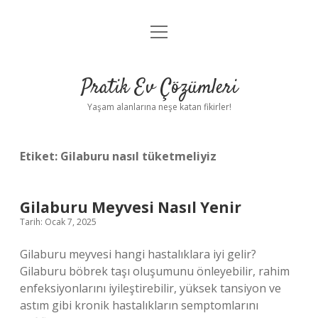
menüyü
Anasayfa
aç
Gizlilik Politikası
Pratik Ev Çözümleri
Yasal Uyarı
Yaşam alanlarına neşe katan fikirler!
Hakkımızda
Etiket:
Gilaburu nasıl tüketmeliyiz
Gilaburu Meyvesi Nasıl Yenir
Tarih: Ocak 7, 2025
Gilaburu meyvesi hangi hastalıklara iyi gelir?
Gilaburu böbrek taşı oluşumunu önleyebilir, rahim
enfeksiyonlarını iyileştirebilir, yüksek tansiyon ve
astım gibi kronik hastalıkların semptomlarını