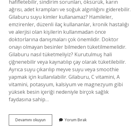
hafifletebilir, sindirim sorunları, öksürük, karın
ağrısı, adet krampları ve soğuk algınlığını giderebilir.
Gilaburu suyu kimler kullanamaz? Hamileler,
emzirenler, düzenli ilaç kullananlar, kronik hastalığı
ve alerjisi olan kişilerin kullanmadan önce
doktorlarına danışmaları çok önemlidir. Doktor
onayı olmayan besinler bilmeden tüketilmemelidir.
Gilaburu nasıl tüketmeliyiz? Kurutulmuş hali
çiğnenebilir veya kaynatılıp çay olarak tüketilebilir.
Ayrıca suyu çıkarılıp meyve suyu veya smoothie
yapmak için kullanılabilir. Gilaburu, C vitamini, A
vitamini, potasyum, kalsiyum ve magnezyum gibi
yüksek besin içeriği nedeniyle birçok sağlık
faydasına sahip…
Gilaburu
Devamını okuyun
Yorum Bırak
Meyvesi
Nasıl
Yenir