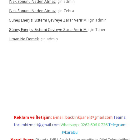
İNek Sonunu Neden Atmaz
için
admin
İNek Sonunu Neden Atmaz
için
Zehra
Güneş Enerjisi Sistemi Çevreye Zarar Verir Mi
için
admin
Güneş Enerjisi Sistemi Çevreye Zarar Verir Mi
için
Taner
Liman Ne Demek
için
admin
iriş
vdcasino bahis sitesi
betexper.xyz
betci giriş
https://betci.
Reklam ve İletişim:
E-mail:
backlinkpaneli@gmail.com
Teams:
forumhizmeti@gmail.com
Whatsapp: 0262 606 0 726
Telegram:
@karabul
Yasal Uyarı:
Sitemiz, 5651 Sayılı Kanun gereğince Bilgi Teknolojileri