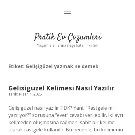
menüyü
Anasayfa
aç
Gizlilik Politikası
Pratik Ev Çözümleri
Yasal Uyarı
Yaşam alanlarına neşe katan fikirler!
Hakkımızda
Etiket:
Gelişigüzel yazmak ne demek
Gelisiguzel Kelimesi Nasıl Yazılır
Tarih: Nisan 4, 2025
Gelişigüzel nasıl yazılır TDK? Yani, “Rastgele mi
yazılıyor?” sorusuna “evet” cevabı verilebilir. İki ayrı
kelimeden oluşmasına rağmen, sabit bir kelime
olarak rastgele kullanılır. Bu nedenle, bu kelimenin