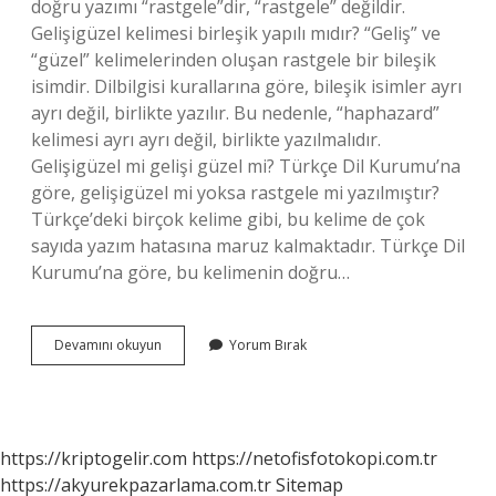
doğru yazımı “rastgele”dir, “rastgele” değildir.
Gelişigüzel kelimesi birleşik yapılı mıdır? “Geliş” ve
“güzel” kelimelerinden oluşan rastgele bir bileşik
isimdir. Dilbilgisi kurallarına göre, bileşik isimler ayrı
ayrı değil, birlikte yazılır. Bu nedenle, “haphazard”
kelimesi ayrı ayrı değil, birlikte yazılmalıdır.
Gelişigüzel mi gelişi güzel mi? Türkçe Dil Kurumu’na
göre, gelişigüzel mi yoksa rastgele mi yazılmıştır?
Türkçe’deki birçok kelime gibi, bu kelime de çok
sayıda yazım hatasına maruz kalmaktadır. Türkçe Dil
Kurumu’na göre, bu kelimenin doğru…
Gelisiguzel
Devamını okuyun
Yorum Bırak
Kelimesi
Nasıl
Yazılır
https://kriptogelir.com
https://netofisfotokopi.com.tr
https://akyurekpazarlama.com.tr
Sitemap