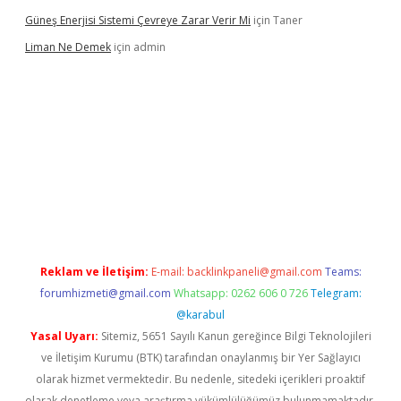
Güneş Enerjisi Sistemi Çevreye Zarar Verir Mi
için
Taner
Liman Ne Demek
için
admin
iriş
vdcasino bahis sitesi
betexper.xyz
betci giriş
https://betci.
Reklam ve İletişim:
E-mail:
backlinkpaneli@gmail.com
Teams:
forumhizmeti@gmail.com
Whatsapp: 0262 606 0 726
Telegram:
@karabul
Yasal Uyarı:
Sitemiz, 5651 Sayılı Kanun gereğince Bilgi Teknolojileri
ve İletişim Kurumu (BTK) tarafından onaylanmış bir Yer Sağlayıcı
olarak hizmet vermektedir. Bu nedenle, sitedeki içerikleri proaktif
olarak denetleme veya araştırma yükümlülüğümüz bulunmamaktadır.