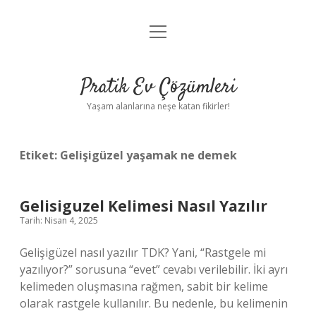
menüyü
Anasayfa
aç
Gizlilik Politikası
Pratik Ev Çözümleri
Yasal Uyarı
Yaşam alanlarına neşe katan fikirler!
Hakkımızda
Etiket:
Gelişigüzel yaşamak ne demek
Gelisiguzel Kelimesi Nasıl Yazılır
Tarih: Nisan 4, 2025
Gelişigüzel nasıl yazılır TDK? Yani, “Rastgele mi
yazılıyor?” sorusuna “evet” cevabı verilebilir. İki ayrı
kelimeden oluşmasına rağmen, sabit bir kelime
olarak rastgele kullanılır. Bu nedenle, bu kelimenin