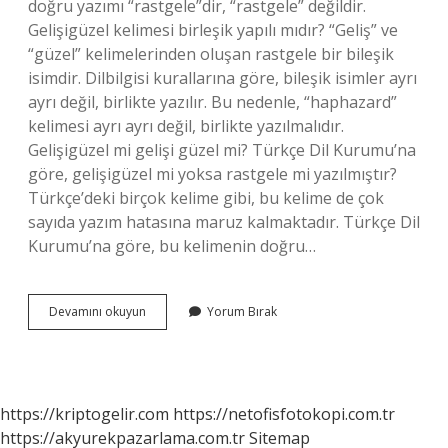
doğru yazımı “rastgele”dir, “rastgele” değildir.
Gelişigüzel kelimesi birleşik yapılı mıdır? “Geliş” ve
“güzel” kelimelerinden oluşan rastgele bir bileşik
isimdir. Dilbilgisi kurallarına göre, bileşik isimler ayrı
ayrı değil, birlikte yazılır. Bu nedenle, “haphazard”
kelimesi ayrı ayrı değil, birlikte yazılmalıdır.
Gelişigüzel mi gelişi güzel mi? Türkçe Dil Kurumu’na
göre, gelişigüzel mi yoksa rastgele mi yazılmıştır?
Türkçe’deki birçok kelime gibi, bu kelime de çok
sayıda yazım hatasına maruz kalmaktadır. Türkçe Dil
Kurumu’na göre, bu kelimenin doğru…
Gelisiguzel
Devamını okuyun
Yorum Bırak
Kelimesi
Nasıl
Yazılır
https://kriptogelir.com
https://netofisfotokopi.com.tr
https://akyurekpazarlama.com.tr
Sitemap