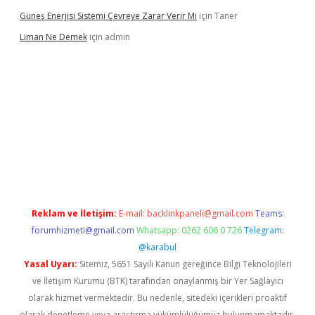
Güneş Enerjisi Sistemi Çevreye Zarar Verir Mi
için
Taner
Liman Ne Demek
için
admin
giriş
vdcasino bahis sitesi
betexper.xyz
betci giriş
https://betci
Reklam ve İletişim:
E-mail:
backlinkpaneli@gmail.com
Teams:
forumhizmeti@gmail.com
Whatsapp: 0262 606 0 726
Telegram:
@karabul
Yasal Uyarı:
Sitemiz, 5651 Sayılı Kanun gereğince Bilgi Teknolojileri
ve İletişim Kurumu (BTK) tarafından onaylanmış bir Yer Sağlayıcı
olarak hizmet vermektedir. Bu nedenle, sitedeki içerikleri proaktif
olarak denetleme veya araştırma yükümlülüğümüz bulunmamaktadır.