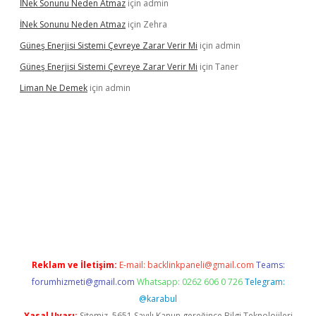
İNek Sonunu Neden Atmaz
için
admin
İNek Sonunu Neden Atmaz
için
Zehra
Güneş Enerjisi Sistemi Çevreye Zarar Verir Mi
için
admin
Güneş Enerjisi Sistemi Çevreye Zarar Verir Mi
için
Taner
Liman Ne Demek
için
admin
giriş
vdcasino bahis sitesi
betexper.xyz
betci giriş
https://betci.
Reklam ve İletişim:
E-mail:
backlinkpaneli@gmail.com
Teams:
forumhizmeti@gmail.com
Whatsapp: 0262 606 0 726
Telegram:
@karabul
Yasal Uyarı:
Sitemiz, 5651 Sayılı Kanun gereğince Bilgi Teknolojileri