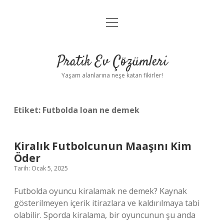
menüyü
Anasayfa
aç
Gizlilik Politikası
Pratik Ev Çözümleri
Yasal Uyarı
Yaşam alanlarına neşe katan fikirler!
Hakkımızda
Etiket:
Futbolda loan ne demek
Kiralık Futbolcunun Maaşını Kim
Öder
Tarih: Ocak 5, 2025
Futbolda oyuncu kiralamak ne demek? Kaynak
gösterilmeyen içerik itirazlara ve kaldırılmaya tabi
olabilir. Sporda kiralama, bir oyuncunun şu anda