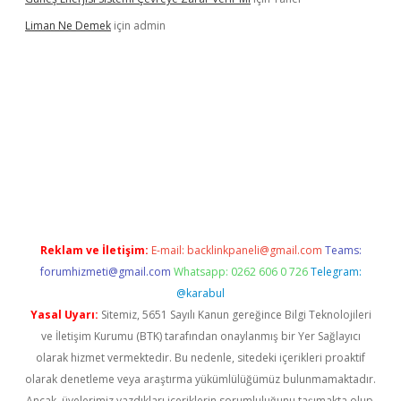
Liman Ne Demek
için
admin
giriş
vdcasino bahis sitesi
betexper.xyz
betci giriş
https://betci.
Reklam ve İletişim:
E-mail:
backlinkpaneli@gmail.com
Teams:
forumhizmeti@gmail.com
Whatsapp: 0262 606 0 726
Telegram:
@karabul
Yasal Uyarı:
Sitemiz, 5651 Sayılı Kanun gereğince Bilgi Teknolojileri
ve İletişim Kurumu (BTK) tarafından onaylanmış bir Yer Sağlayıcı
olarak hizmet vermektedir. Bu nedenle, sitedeki içerikleri proaktif
olarak denetleme veya araştırma yükümlülüğümüz bulunmamaktadır.
Ancak, üyelerimiz yazdıkları içeriklerin sorumluluğunu taşımakta olup,