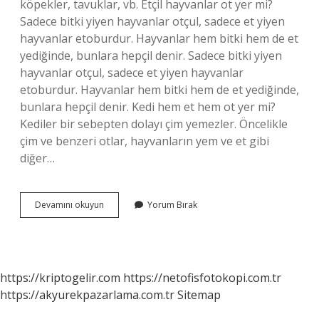
köpekler, tavuklar, vb. Etçil hayvanlar ot yer mi?
Sadece bitki yiyen hayvanlar otçul, sadece et yiyen
hayvanlar etoburdur. Hayvanlar hem bitki hem de et
yediğinde, bunlara hepçil denir. Sadece bitki yiyen
hayvanlar otçul, sadece et yiyen hayvanlar
etoburdur. Hayvanlar hem bitki hem de et yediğinde,
bunlara hepçil denir. Kedi hem et hem ot yer mi?
Kediler bir sebepten dolayı çim yemezler. Öncelikle
çim ve benzeri otlar, hayvanların yem ve et gibi
diğer…
Hangi
Devamını okuyun
Yorum Bırak
Hayvanlar
Et
Ve
Ot
Yerler
https://kriptogelir.com
https://netofisfotokopi.com.tr
https://akyurekpazarlama.com.tr
Sitemap