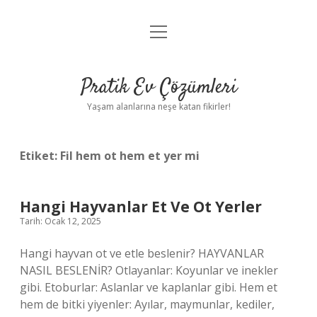
menüyü
Anasayfa
aç
Gizlilik Politikası
Pratik Ev Çözümleri
Yasal Uyarı
Yaşam alanlarına neşe katan fikirler!
Hakkımızda
Etiket:
Fil hem ot hem et yer mi
Hangi Hayvanlar Et Ve Ot Yerler
Tarih: Ocak 12, 2025
Hangi hayvan ot ve etle beslenir? HAYVANLAR
NASIL BESLENİR? Otlayanlar: Koyunlar ve inekler
gibi. Etoburlar: Aslanlar ve kaplanlar gibi. Hem et
hem de bitki yiyenler: Ayılar, maymunlar, kediler,