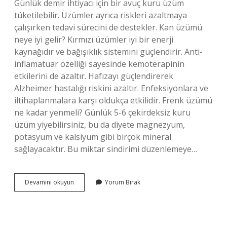
Günlük demir ihtiyacı için bir avuç kuru üzüm
tüketilebilir. Üzümler ayrıca riskleri azaltmaya
çalışırken tedavi sürecini de destekler. Kan üzümü
neye iyi gelir? Kırmızı üzümler iyi bir enerji
kaynağıdır ve bağışıklık sistemini güçlendirir. Anti-
inflamatuar özelliği sayesinde kemoterapinin
etkilerini de azaltır. Hafızayı güçlendirerek
Alzheimer hastalığı riskini azaltır. Enfeksiyonlara ve
iltihaplanmalara karşı oldukça etkilidir. Frenk üzümü
ne kadar yenmeli? Günlük 5-6 çekirdeksiz kuru
üzüm yiyebilirsiniz, bu da diyete magnezyum,
potasyum ve kalsiyum gibi birçok mineral
sağlayacaktır. Bu miktar sindirimi düzenlemeye…
Kan
Devamını okuyun
Yorum Bırak
Üzümü
Günde
Ne
Kadar