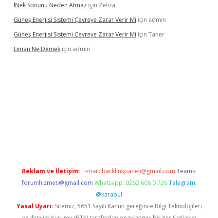
İNek Sonunu Neden Atmaz
için
Zehra
Güneş Enerjisi Sistemi Çevreye Zarar Verir Mi
için
admin
Güneş Enerjisi Sistemi Çevreye Zarar Verir Mi
için
Taner
Liman Ne Demek
için
admin
iriş
vdcasino bahis sitesi
betexper.xyz
betci giriş
https://betci.b
Reklam ve İletişim:
E-mail:
backlinkpaneli@gmail.com
Teams:
forumhizmeti@gmail.com
Whatsapp: 0262 606 0 726
Telegram:
@karabul
Yasal Uyarı:
Sitemiz, 5651 Sayılı Kanun gereğince Bilgi Teknolojileri
ve İletişim Kurumu (BTK) tarafından onaylanmış bir Yer Sağlayıcı