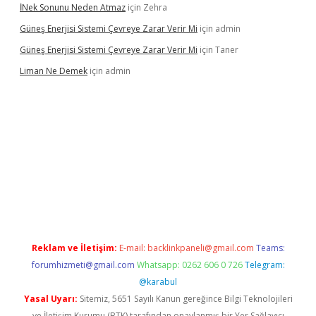
İNek Sonunu Neden Atmaz
için
Zehra
Güneş Enerjisi Sistemi Çevreye Zarar Verir Mi
için
admin
Güneş Enerjisi Sistemi Çevreye Zarar Verir Mi
için
Taner
Liman Ne Demek
için
admin
iriş
vdcasino bahis sitesi
betexper.xyz
betci giriş
https://betci.
Reklam ve İletişim:
E-mail:
backlinkpaneli@gmail.com
Teams:
forumhizmeti@gmail.com
Whatsapp: 0262 606 0 726
Telegram:
@karabul
Yasal Uyarı:
Sitemiz, 5651 Sayılı Kanun gereğince Bilgi Teknolojileri
ve İletişim Kurumu (BTK) tarafından onaylanmış bir Yer Sağlayıcı