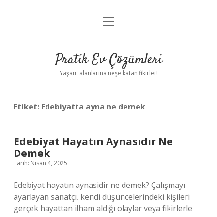
menüyü
Anasayfa
aç
Gizlilik Politikası
Pratik Ev Çözümleri
Yasal Uyarı
Yaşam alanlarına neşe katan fikirler!
Hakkımızda
Etiket:
Edebiyatta ayna ne demek
Edebiyat Hayatın Aynasıdır Ne
Demek
Tarih: Nisan 4, 2025
Edebiyat hayatın aynasidir ne demek? Çalışmayı
ayarlayan sanatçı, kendi düşüncelerindeki kişileri
gerçek hayattan ilham aldığı olaylar veya fikirlerle