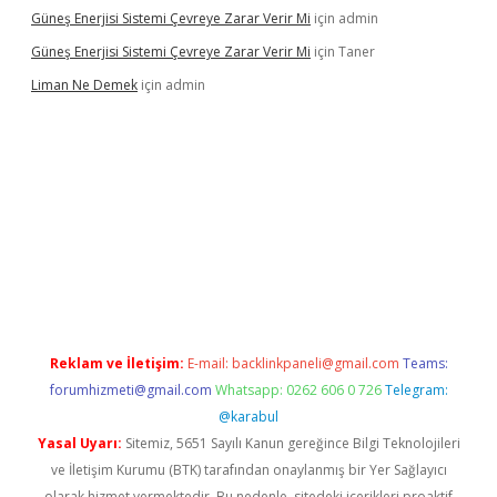
Güneş Enerjisi Sistemi Çevreye Zarar Verir Mi
için
admin
Güneş Enerjisi Sistemi Çevreye Zarar Verir Mi
için
Taner
Liman Ne Demek
için
admin
iriş
vdcasino bahis sitesi
betexper.xyz
betci giriş
https://betci.
Reklam ve İletişim:
E-mail:
backlinkpaneli@gmail.com
Teams:
forumhizmeti@gmail.com
Whatsapp: 0262 606 0 726
Telegram:
@karabul
Yasal Uyarı:
Sitemiz, 5651 Sayılı Kanun gereğince Bilgi Teknolojileri
ve İletişim Kurumu (BTK) tarafından onaylanmış bir Yer Sağlayıcı
olarak hizmet vermektedir. Bu nedenle, sitedeki içerikleri proaktif