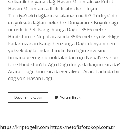
volkanik bir yanardağ. Hasan Mountain ve Kütuk
Hasan Mountain adlı iki kraterden oluşur.
Türkiye’deki dağların sıralaması nedir? Türkiye’nin
en yüksek dağları nelerdir? Dünyanın 3 Büyük dağı
nerededir? 3 -Kangchunga Dağı – 8586 metre
Hindistan ile Nepal arasında 8586 metre yüksekliğe
kadar uzanan Kangchenzunga Dağı, dünyanın en
yüksek dağlarından biridir. Bu dağın zirvesine
tırmanabileceğiniz noktalardan üçü Nepal’de ve bir
tane Hindistan’da. Ağrı Dağı dünyada kaçıncı sırada?
Ararat Dağı ikinci sırada yer alıyor. Ararat adında bir
dağ yok. Hasan Dağı…
Hasandağı
Devamını okuyun
Yorum Bırak
Türkiyenin
Kaçıncı
Büyük
Dağı
https://kriptogelir.com
https://netofisfotokopi.com.tr