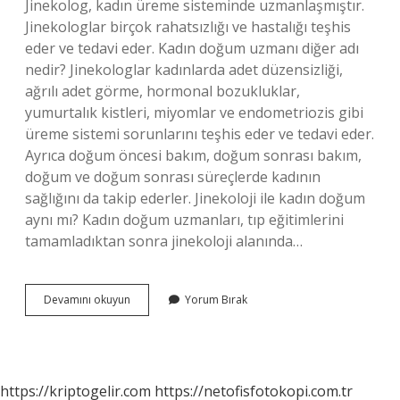
Jinekolog, kadın üreme sisteminde uzmanlaşmıştır.
Jinekologlar birçok rahatsızlığı ve hastalığı teşhis
eder ve tedavi eder. Kadın doğum uzmanı diğer adı
nedir? Jinekologlar kadınlarda adet düzensizliği,
ağrılı adet görme, hormonal bozukluklar,
yumurtalık kistleri, miyomlar ve endometriozis gibi
üreme sistemi sorunlarını teşhis eder ve tedavi eder.
Ayrıca doğum öncesi bakım, doğum sonrası bakım,
doğum ve doğum sonrası süreçlerde kadının
sağlığını da takip ederler. Jinekoloji ile kadın doğum
aynı mı? Kadın doğum uzmanları, tıp eğitimlerini
tamamladıktan sonra jinekoloji alanında…
Kadın
Devamını okuyun
Yorum Bırak
Doğum
Doktorunun
Adı
Nedir
https://kriptogelir.com
https://netofisfotokopi.com.tr