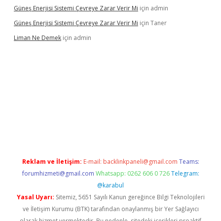
Güneş Enerjisi Sistemi Çevreye Zarar Verir Mi
için
admin
Güneş Enerjisi Sistemi Çevreye Zarar Verir Mi
için
Taner
Liman Ne Demek
için
admin
iriş
vdcasino bahis sitesi
betexper.xyz
betci giriş
https://betci.
Reklam ve İletişim:
E-mail:
backlinkpaneli@gmail.com
Teams:
forumhizmeti@gmail.com
Whatsapp: 0262 606 0 726
Telegram:
@karabul
Yasal Uyarı:
Sitemiz, 5651 Sayılı Kanun gereğince Bilgi Teknolojileri
ve İletişim Kurumu (BTK) tarafından onaylanmış bir Yer Sağlayıcı
olarak hizmet vermektedir. Bu nedenle, sitedeki içerikleri proaktif