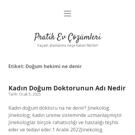
menüyü
Anasayfa
aç
Gizlilik Politikası
Pratik Ev Çözümleri
Yasal Uyarı
Yaşam alanlarına neşe katan fikirler!
Hakkımızda
Etiket:
Doğum hekimi ne denir
Kadın Doğum Doktorunun Adı Nedir
Tarih: Ocak 5, 2025
Kadın doğum doktoru na ne denir? Jinekolog.
Jinekolog, kadın üreme sisteminde uzmanlaşmıştır.
Jinekologlar birçok rahatsızlığı ve hastalığı teşhis
eder ve tedavi eder.1 Aralık 2022Jinekolog.