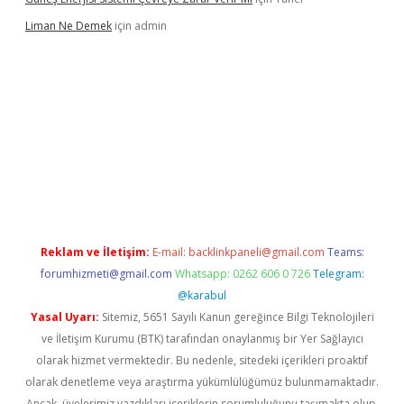
Liman Ne Demek
için
admin
iriş
vdcasino bahis sitesi
betexper.xyz
betci giriş
https://betci.
Reklam ve İletişim:
E-mail:
backlinkpaneli@gmail.com
Teams:
forumhizmeti@gmail.com
Whatsapp: 0262 606 0 726
Telegram:
@karabul
Yasal Uyarı:
Sitemiz, 5651 Sayılı Kanun gereğince Bilgi Teknolojileri
ve İletişim Kurumu (BTK) tarafından onaylanmış bir Yer Sağlayıcı
olarak hizmet vermektedir. Bu nedenle, sitedeki içerikleri proaktif
olarak denetleme veya araştırma yükümlülüğümüz bulunmamaktadır.
Ancak, üyelerimiz yazdıkları içeriklerin sorumluluğunu taşımakta olup,