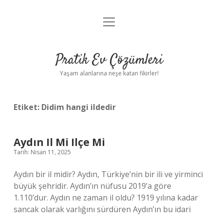
menüyü
Anasayfa
aç
Gizlilik Politikası
Pratik Ev Çözümleri
Yasal Uyarı
Yaşam alanlarına neşe katan fikirler!
Hakkımızda
Etiket:
Didim hangi ildedir
Aydın Il Mi Ilçe Mi
Tarih: Nisan 11, 2025
Aydın bir il midir? Aydın, Türkiye’nin bir ili ve yirminci
büyük şehridir. Aydın’ın nüfusu 2019’a göre
1.110’dur. Aydın ne zaman il oldu? 1919 yılına kadar
sancak olarak varlığını sürdüren Aydın’ın bu idari