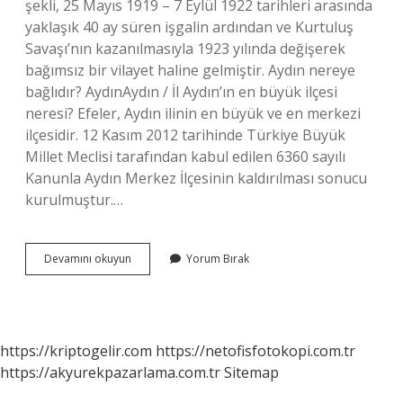
şekli, 25 Mayıs 1919 – 7 Eylül 1922 tarihleri ​​arasında
yaklaşık 40 ay süren işgalin ardından ve Kurtuluş
Savaşı’nın kazanılmasıyla 1923 yılında değişerek
bağımsız bir vilayet haline gelmiştir. Aydın nereye
bağlıdır? AydınAydın / İl Aydın’ın en büyük ilçesi
neresi? Efeler, Aydın ilinin en büyük ve en merkezi
ilçesidir. 12 Kasım 2012 tarihinde Türkiye Büyük
Millet Meclisi tarafından kabul edilen 6360 sayılı
Kanunla Aydın Merkez İlçesinin kaldırılması sonucu
kurulmuştur.…
Aydın
Devamını okuyun
Yorum Bırak
Il
Mi
Ilçe
Mi
https://kriptogelir.com
https://netofisfotokopi.com.tr
https://akyurekpazarlama.com.tr
Sitemap