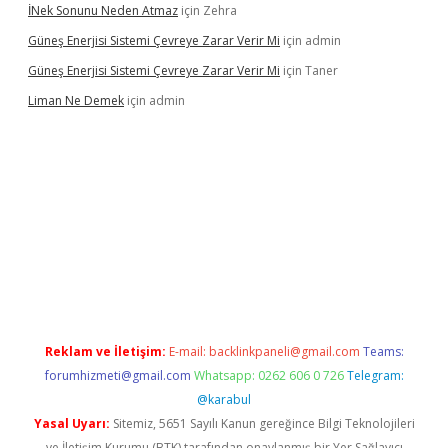
İNek Sonunu Neden Atmaz
için
Zehra
Güneş Enerjisi Sistemi Çevreye Zarar Verir Mi
için
admin
Güneş Enerjisi Sistemi Çevreye Zarar Verir Mi
için
Taner
Liman Ne Demek
için
admin
iriş
vdcasino bahis sitesi
betexper.xyz
betci giriş
https://betci.
Reklam ve İletişim:
E-mail:
backlinkpaneli@gmail.com
Teams:
forumhizmeti@gmail.com
Whatsapp: 0262 606 0 726
Telegram:
@karabul
Yasal Uyarı:
Sitemiz, 5651 Sayılı Kanun gereğince Bilgi Teknolojileri
ve İletişim Kurumu (BTK) tarafından onaylanmış bir Yer Sağlayıcı