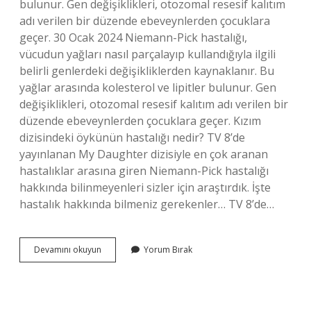
bulunur. Gen değişiklikleri, otozomal resesif kalıtım
adı verilen bir düzende ebeveynlerden çocuklara
geçer. 30 Ocak 2024 Niemann-Pick hastalığı,
vücudun yağları nasıl parçalayıp kullandığıyla ilgili
belirli genlerdeki değişikliklerden kaynaklanır. Bu
yağlar arasında kolesterol ve lipitler bulunur. Gen
değişiklikleri, otozomal resesif kalıtım adı verilen bir
düzende ebeveynlerden çocuklara geçer. Kızım
dizisindeki öykünün hastalığı nedir? TV 8’de
yayınlanan My Daughter dizisiyle en çok aranan
hastalıklar arasına giren Niemann-Pick hastalığı
hakkında bilinmeyenleri sizler için araştırdık. İşte
hastalık hakkında bilmeniz gerekenler… TV 8’de…
Niemann
Devamını okuyun
Yorum Bırak
Pick
Hastalığı
Nasıl
Oluşur