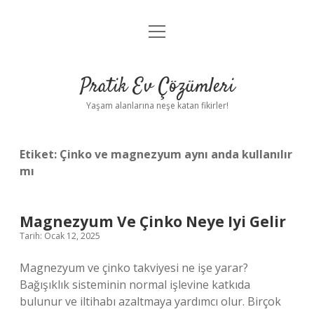
menüyü
Anasayfa
aç
Gizlilik Politikası
Pratik Ev Çözümleri
Yasal Uyarı
Yaşam alanlarına neşe katan fikirler!
Hakkımızda
Etiket:
Çinko ve magnezyum aynı anda kullanılır
mı
Magnezyum Ve Çinko Neye Iyi Gelir
Tarih: Ocak 12, 2025
Magnezyum ve çinko takviyesi ne işe yarar?
Bağışıklık sisteminin normal işlevine katkıda
bulunur ve iltihabı azaltmaya yardımcı olur. Birçok