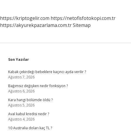
Neye
Iyi
Gelir
https://kriptogelir.com
https://netofisfotokopi.com.tr
https://akyurekpazarlama.com.tr
Sitemap
Sidebar
Son Yazılar
Kabak çekirdeği bebeklere kaçıncı ayda verilir ?
Ağustos 7, 2026
Bağımsız değişken nedir fonksiyon ?
Ağustos 6, 2026
Kara hangi bölümde öldü ?
Ağustos 5, 2026
Aval kabul kredisi nedir ?
Ağustos 4, 2026
10 Australia doları kaç TL ?