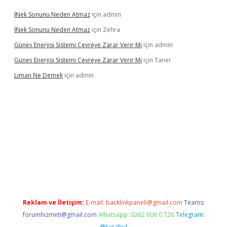
İNek Sonunu Neden Atmaz
için
admin
İNek Sonunu Neden Atmaz
için
Zehra
Güneş Enerjisi Sistemi Çevreye Zarar Verir Mi
için
admin
Güneş Enerjisi Sistemi Çevreye Zarar Verir Mi
için
Taner
Liman Ne Demek
için
admin
giriş
vdcasino bahis sitesi
betexper.xyz
betci giriş
https://betci.
Reklam ve İletişim:
E-mail:
backlinkpaneli@gmail.com
Teams:
forumhizmeti@gmail.com
Whatsapp: 0262 606 0 726
Telegram:
@karabul