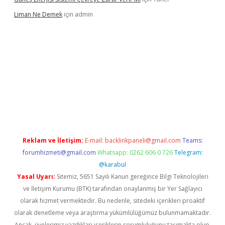
Liman Ne Demek
için
admin
iriş
vdcasino bahis sitesi
betexper.xyz
betci giriş
https://betci.
Reklam ve İletişim:
E-mail:
backlinkpaneli@gmail.com
Teams:
forumhizmeti@gmail.com
Whatsapp: 0262 606 0 726
Telegram:
@karabul
Yasal Uyarı:
Sitemiz, 5651 Sayılı Kanun gereğince Bilgi Teknolojileri
ve İletişim Kurumu (BTK) tarafından onaylanmış bir Yer Sağlayıcı
olarak hizmet vermektedir. Bu nedenle, sitedeki içerikleri proaktif
olarak denetleme veya araştırma yükümlülüğümüz bulunmamaktadır.
Ancak, üyelerimiz yazdıkları içeriklerin sorumluluğunu taşımakta olup,