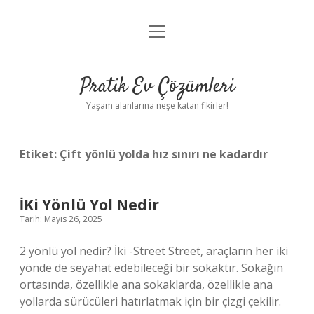
menüyü
Anasayfa
aç
Gizlilik Politikası
Pratik Ev Çözümleri
Yasal Uyarı
Yaşam alanlarına neşe katan fikirler!
Hakkımızda
Etiket:
Çift yönlü yolda hız sınırı ne kadardır
İKi Yönlü Yol Nedir
Tarih: Mayıs 26, 2025
2 yönlü yol nedir? İki -Street Street, araçların her iki
yönde de seyahat edebileceği bir sokaktır. Sokağın
ortasında, özellikle ana sokaklarda, özellikle ana
yollarda sürücüleri hatırlatmak için bir çizgi çekilir.