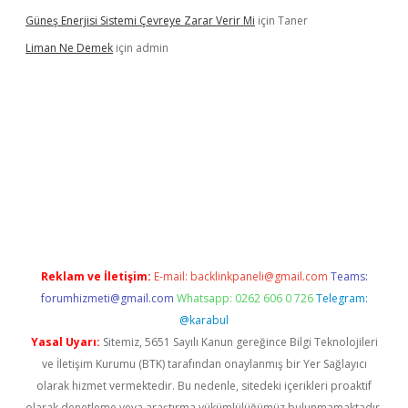
Güneş Enerjisi Sistemi Çevreye Zarar Verir Mi
için
Taner
Liman Ne Demek
için
admin
iriş
vdcasino bahis sitesi
betexper.xyz
betci giriş
https://betci.
Reklam ve İletişim:
E-mail:
backlinkpaneli@gmail.com
Teams:
forumhizmeti@gmail.com
Whatsapp: 0262 606 0 726
Telegram:
@karabul
Yasal Uyarı:
Sitemiz, 5651 Sayılı Kanun gereğince Bilgi Teknolojileri
ve İletişim Kurumu (BTK) tarafından onaylanmış bir Yer Sağlayıcı
olarak hizmet vermektedir. Bu nedenle, sitedeki içerikleri proaktif
olarak denetleme veya araştırma yükümlülüğümüz bulunmamaktadır.