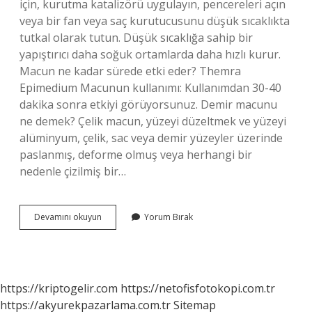
için, kurutma katalizörü uygulayın, pencereleri açın
veya bir fan veya saç kurutucusunu düşük sıcaklıkta
tutkal olarak tutun. Düşük sıcaklığa sahip bir
yapıştırıcı daha soğuk ortamlarda daha hızlı kurur.
Macun ne kadar sürede etki eder? Themra
Epimedium Macunun kullanımı: Kullanımdan 30-40
dakika sonra etkiyi görüyorsunuz. Demir macunu
ne demek? Çelik macun, yüzeyi düzeltmek ve yüzeyi
alüminyum, çelik, sac veya demir yüzeyler üzerinde
paslanmış, deforme olmuş veya herhangi bir
nedenle çizilmiş bir…
Macun
Devamını okuyun
Yorum Bırak
Islanırsa
Ne
Olur
https://kriptogelir.com
https://netofisfotokopi.com.tr
https://akyurekpazarlama.com.tr
Sitemap