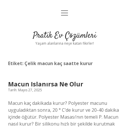
menüyü
Anasayfa
aç
Gizlilik Politikası
Pratik Ev Çözümleri
Yasal Uyarı
Yaşam alanlarına neşe katan fikirler!
Hakkımızda
Etiket:
Çelik macun kaç saatte kurur
Macun Islanırsa Ne Olur
Tarih: Mayıs 27, 2025
Macun kaç dakikada kurur? Polyester macunu
uyguladıktan sonra, 20 ° C’de kurur ve 20-40 dakika
içinde öğütür. Polyester Masası’nın temeli P. Macun
nasıl kurur? Bir silikonu hızlı bir şekilde kurutmak