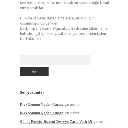
taşımakta olup, siteye üye olarak bu sorumluluğu kabul
etmiş sayılırlar.
Hukuka ve yasal düzenlemelere aykırı olduğunu
düşündüğünüz içerikleri,
backlinkpanelicomtr@gmail.com
adresine bildirmeniz
halinde, ilgili içerikler yasal süre içerisinde sitemizden
kaldırılacaktır.
Arama
Son yorumlar
İNek Sonunu Neden Atmaz
için
admin
İNek Sonunu Neden Atmaz
için
Zehra
Güneş Enerjisi Sistemi Çevreye Zarar Verir Mi
için
admin