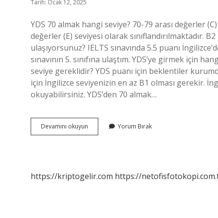
Tarih: Ocak 12, 2025
YDS 70 almak hangi seviye? 70-79 arası değerler (C) s
değerler (E) seviyesi olarak sınıflandırılmaktadır. B2
ulaşıyorsunuz? IELTS sınavında 5.5 puanı İngilizce
sınavının 5. sınıfına ulaştım. YDS’ye girmek için ha
seviye gereklidir? YDS puanı için beklentiler kurum
için İngilizce seviyenizin en az B1 olması gerekir. İn
okuyabilirsiniz. YDS’den 70 almak…
Yds
Devamını okuyun
Yorum Bırak
İNgilizce
Seviyesi
Nedir
https://kriptogelir.com
https://netofisfotokopi.com.