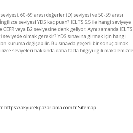
eviyesi, 60-69 arası değerler (D) seviyesi ve 50-59 arası
 İngilizce seviyesi YDS kaç puan? IELTS 5.5 ile hangi seviyeye
’de CEFR veya B2 seviyesine denk geliyor. Aynı zamanda IELTS
ngi seviyede olmak gerekir? YDS sınavına girmek için hangi
dan kuruma değişebilir. Bu sınavda geçerli bir sonuç almak
gilizce seviyeleri hakkında daha fazla bilgiyi ilgili makalemizd
tr
https://akyurekpazarlama.com.tr
Sitemap