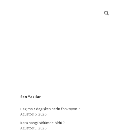
Sidebar
Son Yazılar
ilbet mobil giriş
piabellacasino giriş
vdcas
Bağımsız değişken nedir fonksiyon ?
Ağustos 6, 2026
Kara hangi bölümde öldü ?
Ağustos 5, 2026