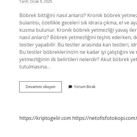
Tarih: Ocak 9, 2025
Böbrek bittiğini nasıl anlarız? Kronik böbrek yetmezl
bulantısı, özellikle geceleri sık idrara çıkma, el ve a
kusma bulunur. Kronik böbrek yetmezliği yavaş ilerl
nasıl anlarız? Böbrek yetmezliğini teşhis ederken, d
testler yapabilir. Bu testler arasında kan testleri, 
Bu testler böbreklerinizin ne kadar iyi çalıştığını v
yetmezliğinin ilk belirtileri nelerdir? Akut böbrek ye
tutulmasına…
Böbrek
Devamını okuyun
Yorum Bırak
Iflası
Belirtileri
Nelerdir
https://kriptogelir.com
https://netofisfotokopi.com.