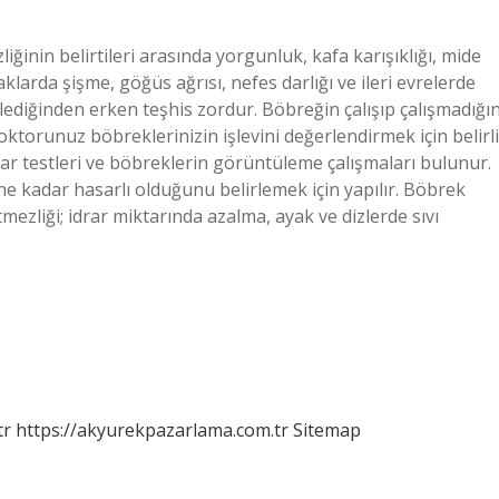
iğinin belirtileri arasında yorgunluk, kafa karışıklığı, mide
yaklarda şişme, göğüs ağrısı, nefes darlığı ve ileri evrelerde
ediğinden erken teşhis zordur. Böbreğin çalışıp çalışmadığın
oktorunuz böbreklerinizin işlevini değerlendirmek için belirli
idrar testleri ve böbreklerin görüntüleme çalışmaları bulunur.
e ne kadar hasarlı olduğunu belirlemek için yapılır. Böbrek
tmezliği; idrar miktarında azalma, ayak ve dizlerde sıvı
tr
https://akyurekpazarlama.com.tr
Sitemap