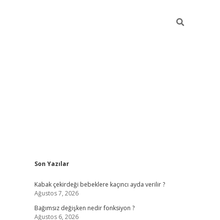
Sidebar
Son Yazılar
ilbet mobil giriş
piabellacasino giriş
vdcas
Kabak çekirdeği bebeklere kaçıncı ayda verilir ?
Ağustos 7, 2026
Bağımsız değişken nedir fonksiyon ?
Ağustos 6, 2026