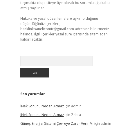
taşımakta olup, siteye üye olarak bu sorumluluğu kabul
etmiş sayılırlar.
Hukuka ve yasal düzenlemelere aykırı olduğunu
düşündüğünüz içerikleri,
backlinkpanelicomtr@gmail.com
adresine bildirmeniz
halinde, ilgili içerikler yasal süre içerisinde sitemizden
kaldırılacaktır.
Arama
Son yorumlar
İNek Sonunu Neden Atmaz
için
admin
İNek Sonunu Neden Atmaz
için
Zehra
Güneş Enerjisi Sistemi Çevreye Zarar Verir Mi
için
admin